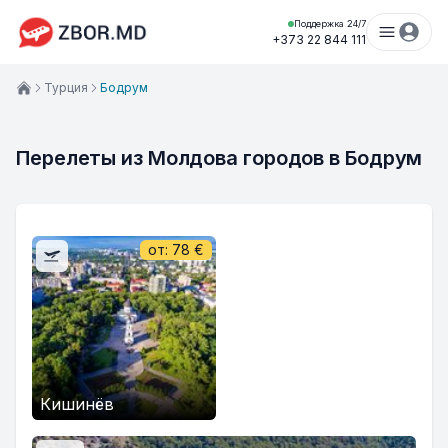
Поддержка 24/7
+373 22 844 111
Турция
Бодрум
Перелеты из Молдова городов в Бодрум
от:
78
€
Кишинёв