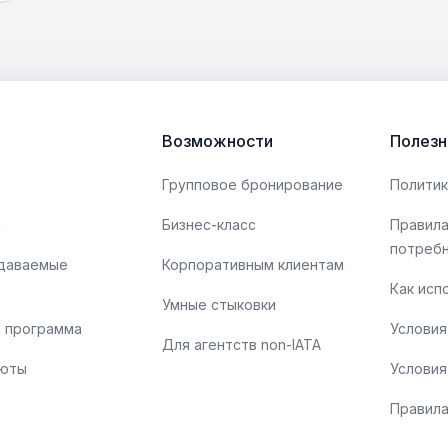
Возможности
Полезн
Групповое бронирование
Политик
ы
Бизнес-класс
Правила
потреб
адаваемые
Корпоративным клиентам
Как исп
Умные стыковки
 программа
Условия
Для агентств non-IATA
люты
Условия
Правила