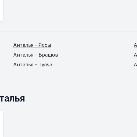
Анталья - Яссы
А
Анталья - Брашов
А
Анталья - Тулча
А
талья