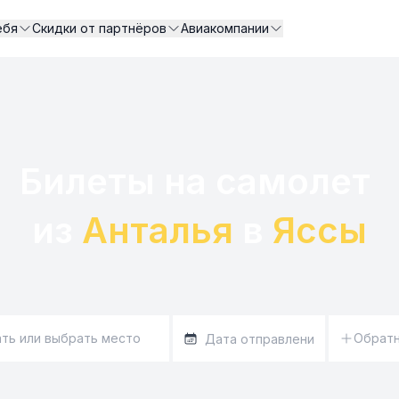
ебя
Скидки от партнёров
Авиакомпании
Билеты на самолет 

из 
Анталья
 в 
Яссы
Обрат