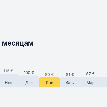
о месяцам
116
€
100
€
87
€
81
€
80
€
Ноя
Дек
Янв
Фев
Мар