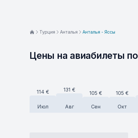
Турция
Анталья
Анталья - Яссы
Цены на авиабилеты п
131
€
114
€
105
€
105
€
Июл
Авг
Сен
Окт