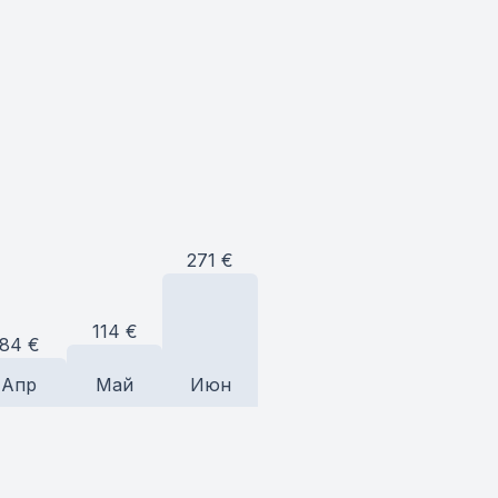
271
€
114
€
84
€
Апр
Май
Июн