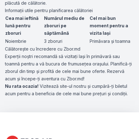
plăcută de călătorie.
Informații utile pentru planificarea călătoriei
Cea mai ieftină
Numărul mediu de
Cel mai bun
lună pentru
zboruri pe
moment pentru a
zboruri
săptămână
vizita Iași
Noiembrie
3 zboruri
Primăvara și toamna
Călătorește cu încredere cu Zbor.md
Experții noștri recomandă să vizitați Iași în primăvară sau
toamnă pentru a vă bucura de frumusețea orașului. Planifică-ți
zborul din timp și profită de cele mai bune oferte. Rezervă
acum și începe-ți aventura cu Zbor.md!
Nu rata ocazia!
Vizitează site-ul nostru și cumpără-ți biletul
acum pentru a beneficia de cele mai bune prețuri și condiții.