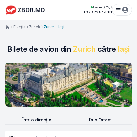
Asistență 24/7
+373 22 844 111
Elveția
Zurich
Zurich - Iași
Bilete de avion din
Zurich
către
Iași
Într-o direcție
Dus-întors