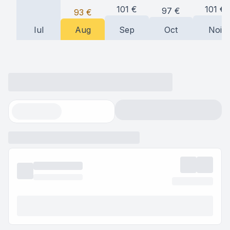
101
€
101
€
97
€
93
€
Iul
Aug
Sep
Oct
Noi