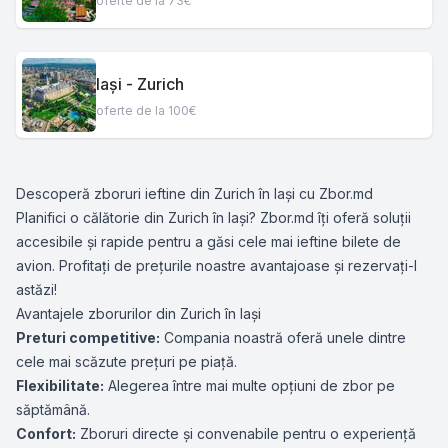
oferte de la 73€
Iași - Zurich
oferte de la 100€
Descoperă zboruri ieftine din Zurich în Iași cu Zbor.md
Planifici o călătorie din Zurich în Iași? Zbor.md îți oferă soluții
accesibile și rapide pentru a găsi cele mai ieftine bilete de
avion. Profitați de prețurile noastre avantajoase și rezervați-l
astăzi!
Avantajele zborurilor din Zurich în Iași
Preturi competitive:
Compania noastră oferă unele dintre
cele mai scăzute prețuri pe piață.
Flexibilitate:
Alegerea între mai multe opțiuni de zbor pe
săptămână.
Confort:
Zboruri directe și convenabile pentru o experiență