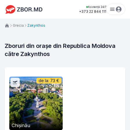
Asistență 24/7
+373 22 844 111
Grecia
Zakynthos
Zboruri din orașe din Republica Moldova 
către Zakynthos
de la:
73
€
Chișinău