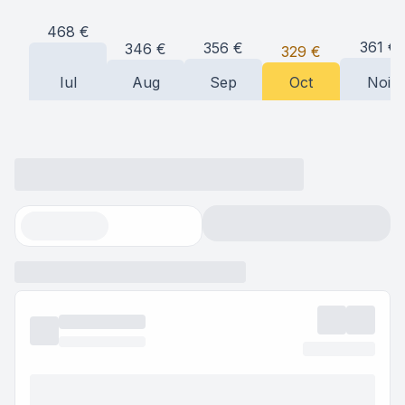
468
€
361
€
356
€
346
€
329
€
Iul
Aug
Sep
Oct
Noi