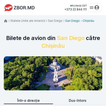
Asistență 24/7
+373 22 844 111
Statele Unite ale Americii
San Diego
San Diego - Chișinău
Bilete de avion din
San Diego
către
Chișinău
Într-o direcție
Dus-întors