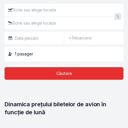
Întoarcere
1
pasager
Căutare
Dinamica prețului biletelor de avion în 
funcție de lună