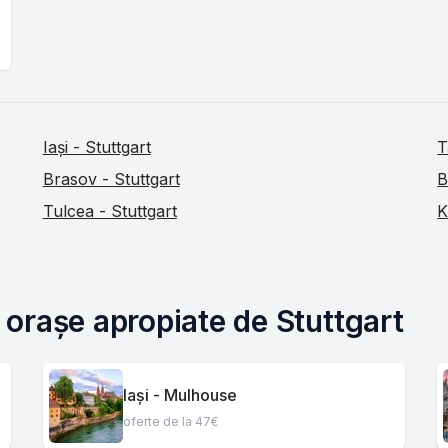
Iași - Stuttgart
T
Brasov - Stuttgart
B
Tulcea - Stuttgart
K
e orașe apropiate de Stuttgart
Iași - Mulhouse
oferte de la 47€