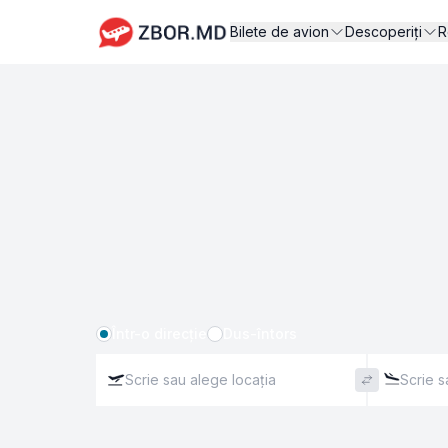
Bilete de avion
Descoperiți
R
Într-o direcție
Dus-întors