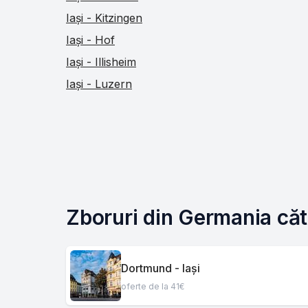
Iași - Kitzingen
Iași - Hof
Iași - Illisheim
Iași - Luzern
Zboruri din Germania cătr
Dortmund - Iași
oferte de la 41€