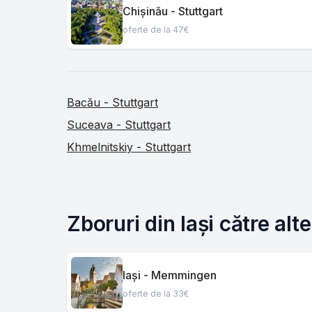
Chișinău - Stuttgart
oferte de la 47€
Bacău - Stuttgart
Suceava - Stuttgart
Khmelnitskiy - Stuttgart
Zboruri din Iași către alt
Iași - Memmingen
oferte de la 33€