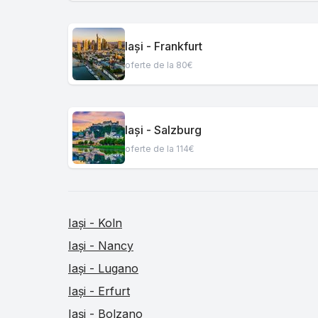
Iași - Frankfurt
oferte de la 80€
Iași - Salzburg
oferte de la 114€
Iași - Koln
Iași - Nancy
Iași - Lugano
Iași - Erfurt
Iași - Bolzano