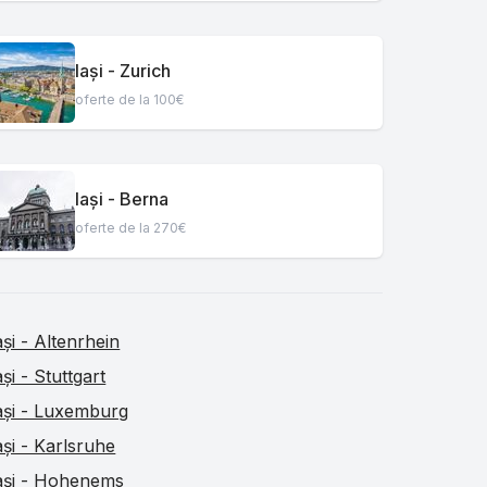
Iași - Zurich
oferte de la 100€
Iași - Berna
oferte de la 270€
ași - Altenrhein
ași - Stuttgart
ași - Luxemburg
ași - Karlsruhe
ași - Hohenems