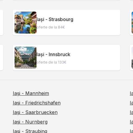
Iași - Strasbourg
oferte de la 84€
Iași - Innsbruck
oferte de la 133€
Iași - Mannheim
I
Iași - Friedrichshafen
I
Iași - Saarbruecken
I
Iași - Nurnberg
I
Iași - Straubing
I