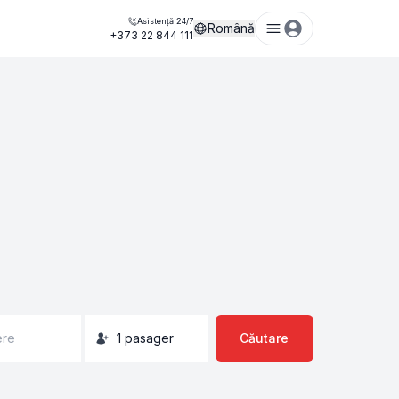
Asistență 24/7
Română
+373 22 844 111
ere
1
pasager
Căutare