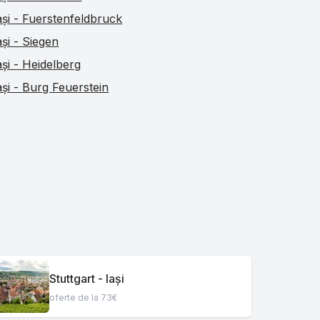
ași - Fuerstenfeldbruck
ași - Siegen
ași - Heidelberg
ași - Burg Feuerstein
Stuttgart - Iași
oferte de la 73€