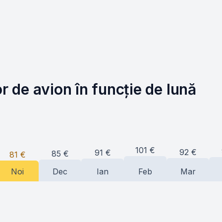
or de avion în funcție de lună
101
€
92
€
91
€
85
€
81
€
Noi
Dec
Ian
Feb
Mar