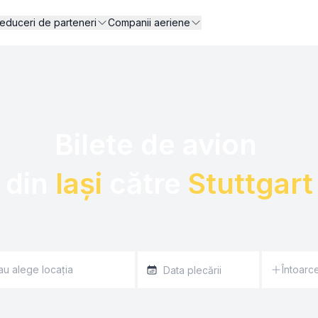
educeri de parteneri
Companii aeriene
Bilete de avion 

din 
Iași
 către 
Stuttgart
Întoarc