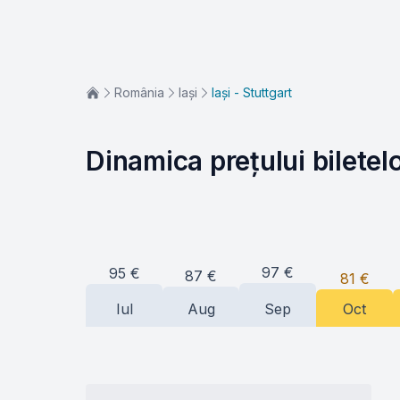
România
Iași
Iași - Stuttgart
Dinamica prețului biletel
97
€
95
€
87
€
81
€
Iul
Aug
Sep
Oct