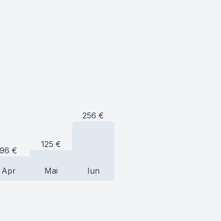
256
€
125
€
96
€
Apr
Mai
Iun