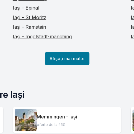
Iași - Epinal
I
Iași - St Moritz
I
Iași - Ramstein
I
Iași - Ingolstadt-manching
I
Afișați mai multe
e Iași
Memmingen - Iași
oferte de la 45€