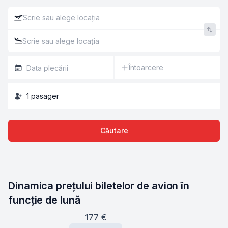
Întoarcere
1
pasager
Căutare
Dinamica prețului biletelor de avion în 
funcție de lună
177
€