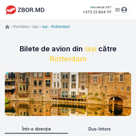
Asistență 24/7
+373 22 844 111
România
Iași
Iași - Rotterdam
Bilete de avion din
Iași
către
Rotterdam
Într-o direcție
Dus-întors