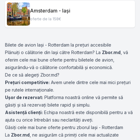
Amsterdam - Iași
oferte de la 158€
Bilete de avion Iași - Rotterdam la prețuri accesibile
Plănuiți o călătorie din Iași către Rotterdam? La
Zbor.md
, vă
oferim cele mai bune oferte pentru biletele de avion,
asigurându-vă o călătorie confortabilă și economică.
De ce să alegeți Zbor.md?
Prețuri competitive:
Avem unele dintre cele mai mici prețuri
pe rutele internaționale.
Ușor de rezervat:
Platforma noastră online vă permite să
găsiți și să rezervați bilete rapid și simplu.
Asistență clienți:
Echipa noastră este disponibilă pentru a vă
ajuta cu orice întrebări sau neclarități aveți.
Găsiți cele mai bune oferte pentru zborul Iași - Rotterdam
La
Zbor.md
, ne asigurăm că primiți cele mai actualizate