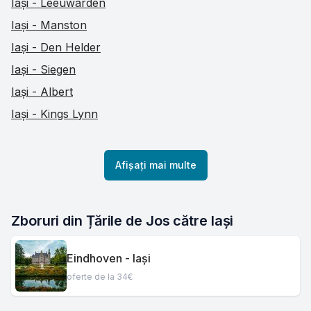
Iași - Leeuwarden
Iași - Manston
Iași - Den Helder
Iași - Siegen
Iași - Albert
Iași - Kings Lynn
Afișați mai multe
Zboruri din Țările de Jos către Iași
Eindhoven - Iași
oferte de la 34€