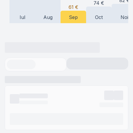
82
€
74
€
61
€
Iul
Aug
Sep
Oct
Noi