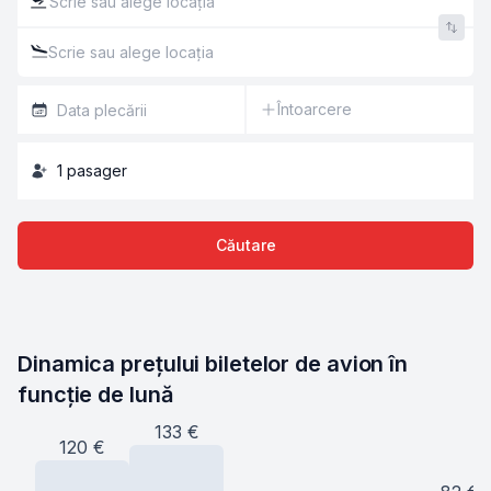
Întoarcere
1
pasager
Căutare
Dinamica prețului biletelor de avion în 
funcție de lună
133
€
120
€