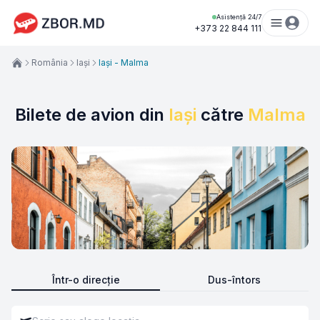
Asistență 24/7
+373 22 844 111
România
Iași
Iași - Malma
Bilete de avion din
Iași
către
Malma
Într-o direcție
Dus-întors