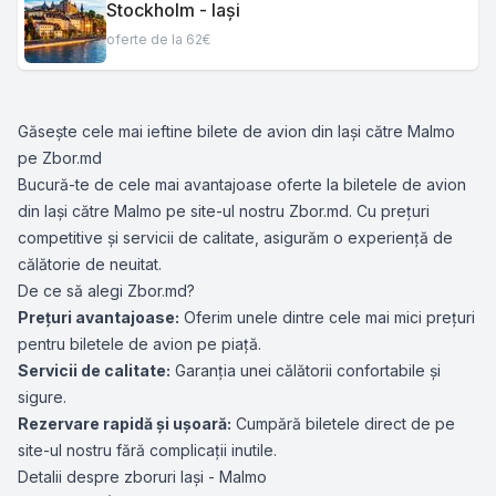
Stockholm - Iași
oferte de la 62€
Găsește cele mai ieftine bilete de avion din Iași către Malmo
pe Zbor.md
Bucură-te de cele mai avantajoase oferte la biletele de avion
din Iași către Malmo pe site-ul nostru Zbor.md. Cu prețuri
competitive și servicii de calitate, asigurăm o experiență de
călătorie de neuitat.
De ce să alegi Zbor.md?
Prețuri avantajoase:
Oferim unele dintre cele mai mici prețuri
pentru biletele de avion pe piață.
Servicii de calitate:
Garanția unei călătorii confortabile și
sigure.
Rezervare rapidă și ușoară:
Cumpără biletele direct de pe
site-ul nostru fără complicații inutile.
Detalii despre zboruri Iași - Malmo