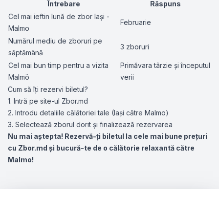
Întrebare
Răspuns
Cel mai ieftin lună de zbor Iași -
Februarie
Malmo
Numărul mediu de zboruri pe
3 zboruri
săptămână
Cel mai bun timp pentru a vizita
Primăvara târzie și începutul
Malmö
verii
Cum să îți rezervi biletul?
1. Intră pe site-ul Zbor.md
2. Introdu detaliile călătoriei tale (Iași către Malmo)
3. Selectează zborul dorit și finalizează rezervarea
Nu mai aștepta! Rezervă-ți biletul la cele mai bune prețuri
cu Zbor.md și bucură-te de o călătorie relaxantă către
Malmo!