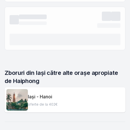
Zboruri din Iași către alte orașe apropiate 
de Haiphong
Iași - Hanoi
oferte de la 402€