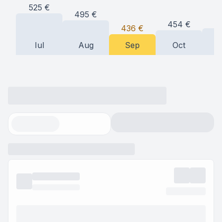
525
€
495
€
4
454
€
436
€
Iul
Aug
Sep
Oct