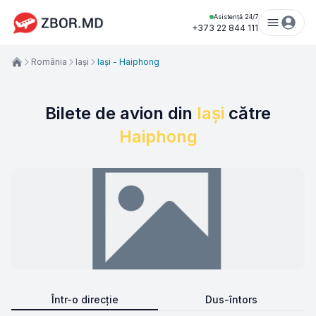
Asistență 24/7
+373 22 844 111
România
Iași
Iași - Haiphong
Bilete de avion din
Iași
către
Haiphong
Într-o direcție
Dus-întors