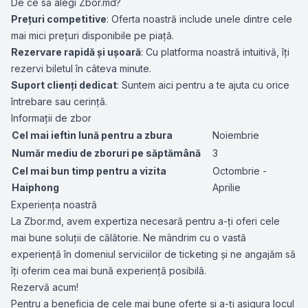
De ce să alegi Zbor.md?
Prețuri competitive
: Oferta noastră include unele dintre cele
mai mici prețuri disponibile pe piață.
Rezervare rapidă și ușoară
: Cu platforma noastră intuitivă, îți
rezervi biletul în câteva minute.
Suport clienți dedicat
: Suntem aici pentru a te ajuta cu orice
întrebare sau cerință.
Informații de zbor
Cel mai ieftin lună pentru a zbura
Noiembrie
Număr mediu de zboruri pe săptămână
3
Cel mai bun timp pentru a vizita
Octombrie -
Haiphong
Aprilie
Experiența noastră
La Zbor.md, avem expertiza necesară pentru a-ți oferi cele
mai bune soluții de călătorie. Ne mândrim cu o vastă
experiență în domeniul serviciilor de ticketing și ne angajăm să
îți oferim cea mai bună experiență posibilă.
Rezervă acum!
Pentru a beneficia de cele mai bune oferte și a-ți asigura locul