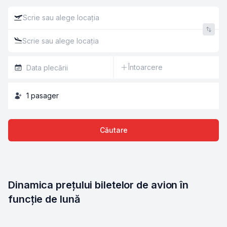
Întoarcere
1
pasager
Căutare
Dinamica prețului biletelor de avion în 
funcție de lună