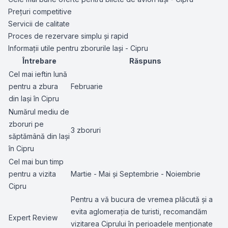
Prețuri competitive
Servicii de calitate
Proces de rezervare simplu și rapid
Informații utile pentru zborurile Iași - Cipru
Întrebare
Răspuns
Cel mai ieftin lună
pentru a zbura
Februarie
din Iași în Cipru
Numărul mediu de
zboruri pe
3 zboruri
săptămână din Iași
în Cipru
Cel mai bun timp
pentru a vizita
Martie - Mai și Septembrie - Noiembrie
Cipru
Pentru a vă bucura de vremea plăcută și a
evita aglomerația de turisti, recomandăm
Expert Review
vizitarea Ciprului în perioadele menționate