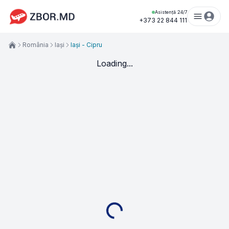
Asistență 24/7
+373 22 844 111
România
Iași
Iași - Cipru
Loading...