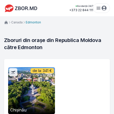
Asistență 24/7
+373 22 844 111
Canada
Edmonton
Zboruri din orașe din Republica Moldova 
către Edmonton
de la:
341
€
Chișinău