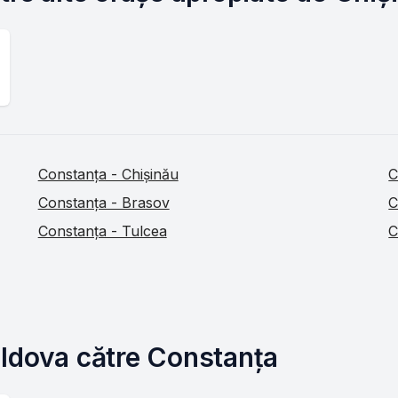
Constanța - Chișinău
C
Constanța - Brasov
C
Constanța - Tulcea
C
oldova către Constanța