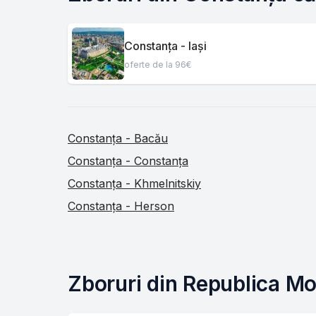
Constanța - Iași
oferte de la 96€
Constanța - Bacău
Constanța - Constanța
Constanța - Khmelnitskiy
Constanța - Herson
Zboruri din Republica M