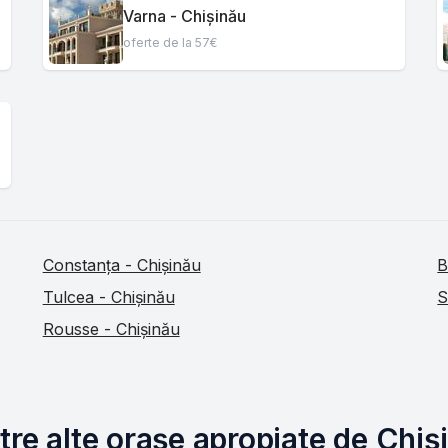
Varna - Chișinău
oferte de la 57€
Constanța - Chișinău
B
Tulcea - Chișinău
S
Rousse - Chișinău
tre alte orașe apropiate de Chiș