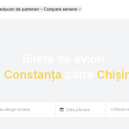
educeri de parteneri
Companii aeriene
Bilete de avion 

 
Constanța
 către 
Chiși
Întoarc