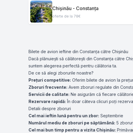
Chișinău - Constanța
oferte de la 78€
Bilete de avion ieftine din Constanța către Chișinău
Dacă plănuiești să călătorești din Constanța către Chiș
suntem alegerea perfectă pentru călătoria ta.
De ce să alegi zborurile noastre?
Prețuri competitive:
Oferim bilete de avion la prețur
Zboruri frecvente:
Avem zboruri regulate din Consta
Servicii de calitate:
Ne asigurăm că fiecare călătorie 
Rezervare rapidă:
În doar câteva clicuri poți rezerv
Detalii despre zboruri
Cel mai ieftin lună pentru un zbor:
Septembrie
Numărul mediu de zboruri pe săptămână:
5 zborur
Cel mai bun timp pentru a vizita Chișinău:
Primăvar