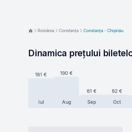
România
Constanța
Constanța - Chișinău
Dinamica prețului biletel
190
€
181
€
82
€
81
€
Iul
Aug
Sep
Oct