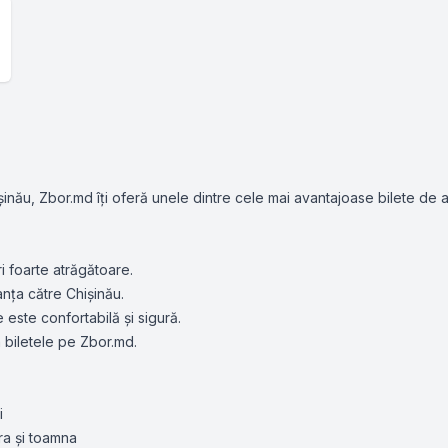
inău, Zbor.md îți oferă unele dintre cele mai avantajoase bilete de avi
i foarte atrăgătoare.
nța către Chișinău.
este confortabilă și sigură.
a biletele pe Zbor.md.
i
a și toamna