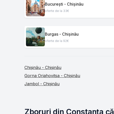
București - Chișinău
oferte de la 33€
Burgas - Chișinău
oferte de la 92€
Chișinău - Chișinău
Gorna Oriahovitsa - Chișinău
Jambol - Chișinău
Zboruri din Constanța că