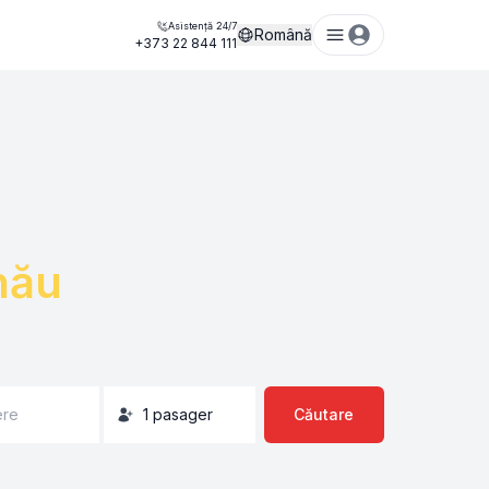
Asistență 24/7
Română
+373 22 844 111
nău
ere
1
pasager
Căutare