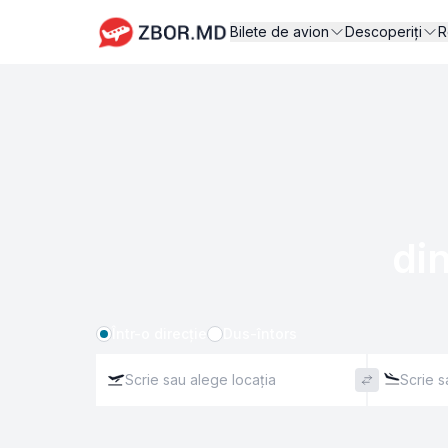
Bilete de avion
Descoperiți
R
din
Într-o direcție
Dus-întors