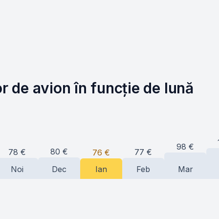
or de avion în funcție de lună
98
€
80
€
78
€
77
€
76
€
Noi
Dec
Ian
Feb
Mar