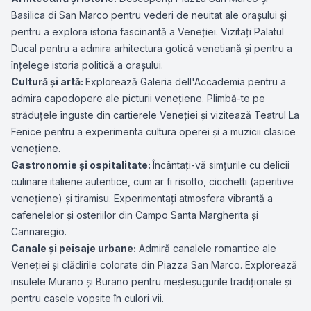
Basilica di San Marco pentru vederi de neuitat ale orașului și
pentru a explora istoria fascinantă a Veneției. Vizitați Palatul
Ducal pentru a admira arhitectura gotică venetiană și pentru a
înțelege istoria politică a orașului.
Cultură și artă:
Explorează Galeria dell'Accademia pentru a
admira capodopere ale picturii venețiene. Plimbă-te pe
străduțele înguste din cartierele Veneției și vizitează Teatrul La
Fenice pentru a experimenta cultura operei și a muzicii clasice
venețiene.
Gastronomie și ospitalitate:
Încântați-vă simțurile cu delicii
culinare italiene autentice, cum ar fi risotto, cicchetti (aperitive
venețiene) și tiramisu. Experimentați atmosfera vibrantă a
cafenelelor și osteriilor din Campo Santa Margherita și
Cannaregio.
Canale și peisaje urbane:
Admiră canalele romantice ale
Veneției și clădirile colorate din Piazza San Marco. Explorează
insulele Murano și Burano pentru meșteșugurile tradiționale și
pentru casele vopsite în culori vii.