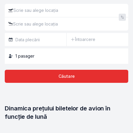
Întoarcere
1
pasager
Căutare
Dinamica prețului biletelor de avion în 
funcție de lună