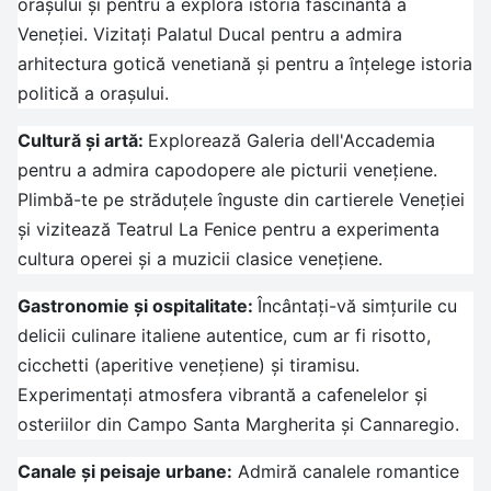
orașului și pentru a explora istoria fascinantă a
Veneției. Vizitați Palatul Ducal pentru a admira
arhitectura gotică venetiană și pentru a înțelege istoria
politică a orașului.
Cultură și artă:
Explorează Galeria dell'Accademia
pentru a admira capodopere ale picturii venețiene.
Plimbă-te pe străduțele înguste din cartierele Veneției
și vizitează Teatrul La Fenice pentru a experimenta
cultura operei și a muzicii clasice venețiene.
Gastronomie și ospitalitate:
Încântați-vă simțurile cu
delicii culinare italiene autentice, cum ar fi risotto,
cicchetti (aperitive venețiene) și tiramisu.
Experimentați atmosfera vibrantă a cafenelelor și
osteriilor din Campo Santa Margherita și Cannaregio.
Canale și peisaje urbane:
Admiră canalele romantice