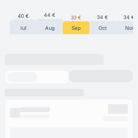
44
€
40
€
34
€
34
€
33
€
Iul
Aug
Sep
Oct
Noi