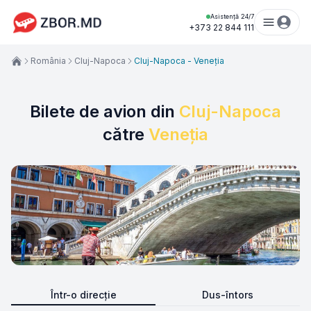
Asistență 24/7
+373 22 844 111
România
Cluj-Napoca
Cluj-Napoca - Veneția
Bilete de avion din
Cluj-Napoca
către
Veneția
Într-o direcție
Dus-întors