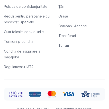
Politica de confidențialitate
Țări
Reguli pentru persoanele cu
Orașe
necesități speciale
Companii Aeriene
Cum folosim cookie-urile
Transferuri
Termeni și condiții
Turism
Condiții de asigurare a
bagajelor
Regulamentul IATA
©
2026
EXPLOR TUR SRL
Toate drepturile rezervate.