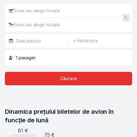
Întoarcere
1
pasager
Căutare
Dinamica prețului biletelor de avion în 
funcție de lună
81
€
75
€