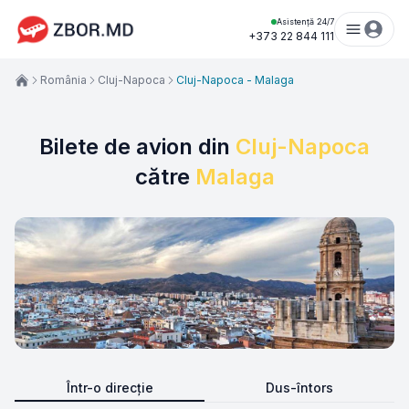
Asistență 24/7
+373 22 844 111
România
Cluj-Napoca
Cluj-Napoca - Malaga
Bilete de avion din
Cluj-Napoca
către
Malaga
Într-o direcție
Dus-întors