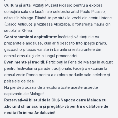
Cultură și artă:
Vizitați Muzeul Picasso pentru a explora
colecțiile sale de lucrări ale celebrului artist Pablo Picasso,
născut în Malaga. Plimbă-te pe străzile vechi din centrul istoric
(Casco Antiguo) și vizitează Alcazaba, o fortăreață maură din
secolul al XI-lea.
Gastronomie și ospitalitate:
Încântați-vă simțurile cu
preparatele andaluze, cum ar fi pescaíto frito (pește prăjit),
gazpacho și tapas variate în barurile și restaurantele din
centrul orașului și de-a lungul promenadei.
Evenimente și tradiții:
Participați la Feria de Malaga în august
pentru festivaluri și parade tradiționale. Faceți o excursie la
orașul vecin Ronda pentru a explora podurile sale celebre și
peisajele de deal.
Nu pierdeți ocazia de a explora toate aceste aspecte
captivante ale Malagei!
Rezervați-vă biletul de la Cluj-Napoca către Malaga cu
Zbor.md chiar acum și pregătiți-vă pentru o călătorie de
neuitat în inima Andaluziei!