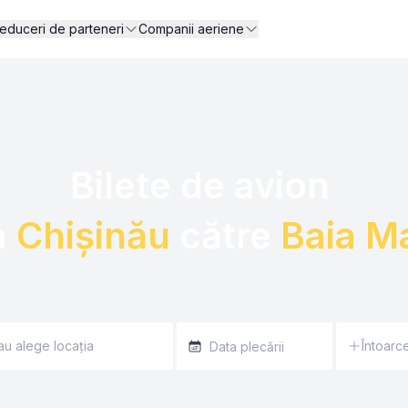
educeri de parteneri
Companii aeriene
Bilete de avion 

n 
Chișinău
 către 
Baia M
Întoarc