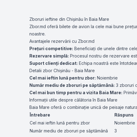
Zboruri ieftine din Chișinău în Baia Mare
Zbor.md oferă bilete de avion la cele mai bune prețuri
noastre.
Avantajele rezervării cu Zbor.md
Prețuri competitive:
Beneficiați de unele dintre cele 
Rezervare simplă:
Procesul nostru de rezervare este 
Suport clienți dedicat:
Echipa noastră este întotdeau
Detalii zbor Chișinău - Baia Mare
Cel mai ieftin lună pentru zbor:
Noiembrie
Număr mediu de zboruri pe săptămână:
3 zboruri 
Cel mai bun timp pentru a vizita Baia Mare:
Primăva
Informații utile despre călătoria în Baia Mare
Baia Mare oferă o combinație unică de peisaje natural
Întrebare
Răspuns
Cel mai ieftin lună pentru zbor
Noiembrie
Număr mediu de zboruri pe săptămână
3