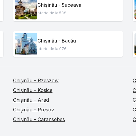
Chișinău - Suceava
oferte de la 53€
Chișinău - Bacău
oferte de la 97€
Chișinău - Rzeszow
C
Chișinău - Kosice
C
Chișinău - Arad
C
Chișinău - Presov
C
Chișinău - Caransebes
C