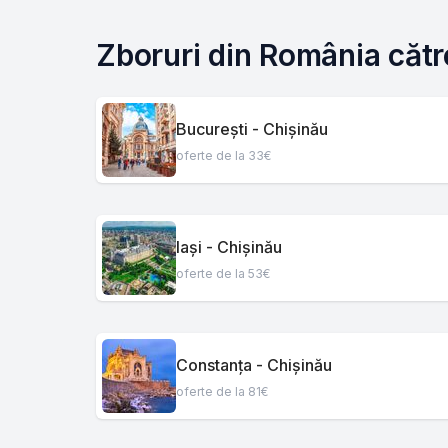
Zboruri din România cătr
București - Chișinău
oferte de la 33€
Iași - Chișinău
oferte de la 53€
Constanța - Chișinău
oferte de la 81€