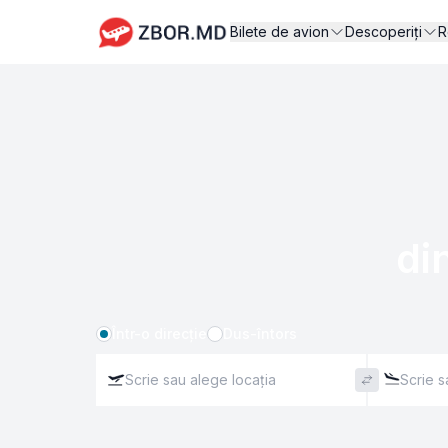
Bilete de avion
Descoperiți
R
di
Într-o direcție
Dus-întors