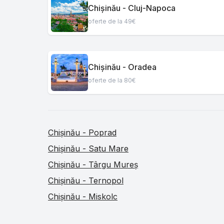
Chișinău - Cluj-Napoca
oferte de la 49€
Chișinău - Oradea
oferte de la 80€
Chișinău - Poprad
Chișinău - Satu Mare
Chișinău - Târgu Mureș
Chișinău - Ternopol
Chișinău - Miskolc