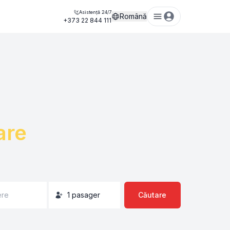
Asistență 24/7
Română
+373 22 844 111
are
ere
1
pasager
Căutare