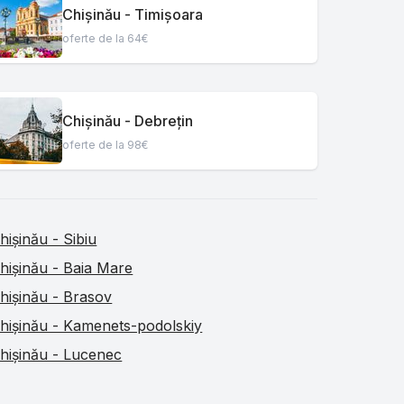
Chișinău - Timișoara
oferte de la 64€
Chișinău - Debrețin
oferte de la 98€
hișinău - Sibiu
hișinău - Baia Mare
hișinău - Brasov
hișinău - Kamenets-podolskiy
hișinău - Lucenec