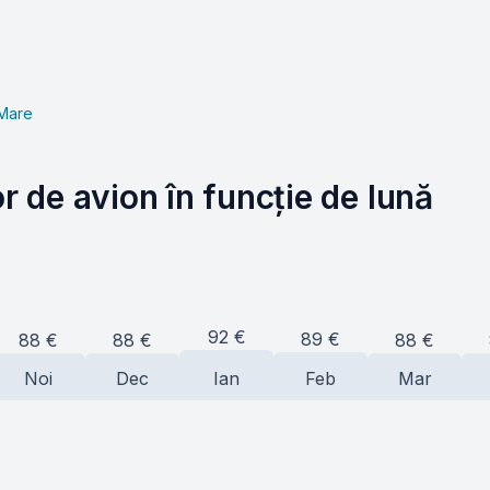
 Mare
or de avion în funcție de lună
92
€
89
€
88
€
88
€
88
€
Noi
Dec
Ian
Feb
Mar