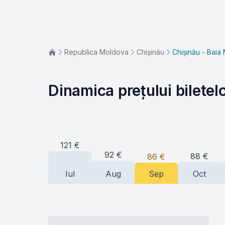
Republica Moldova
Chișinău
Chișinău - Baia
Dinamica prețului biletel
121
€
92
€
88
€
86
€
Iul
Aug
Sep
Oct