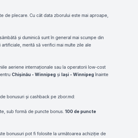
te de plecare. Cu cât data zborului este mai aproape,
i, sâmbătă și duminică sunt în general mai scumpe din
tificiale, merită să verifici mai multe zile ale
iile aeriene internaționale sau la operatorii low-cost
pentru
Chișinău - Winnipeg
și
Iași - Winnipeg
înainte
i de bonusuri și cashback pe zbor.md:
onate, sub formă de puncte bonus.
100 de puncte
bonusuri pot fi folosite la următoarea achiziție de