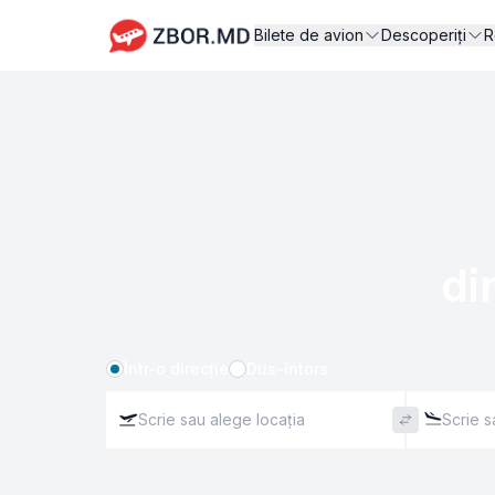
Bilete de avion
Descoperiți
R
di
Într-o direcție
Dus-întors