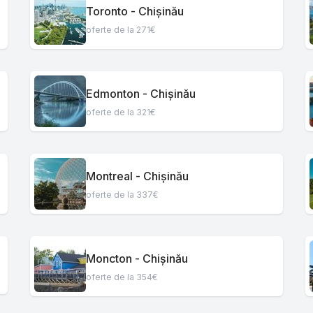
Toronto - Chișinău
oferte de la 271€
Edmonton - Chișinău
oferte de la 321€
Montreal - Chișinău
oferte de la 337€
Moncton - Chișinău
oferte de la 354€