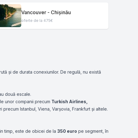
Vancouver - Chișinău
oferte de la 475€
 rută și de durata conexiunilor. De regulă, nu există
sau două escale.
 ale unor companii precum
Turkish Airlines
,
i precum Istanbul, Viena, Varșovia, Frankfurt și altele.
in timp, este de obicei de la
350 euro
pe segment, în