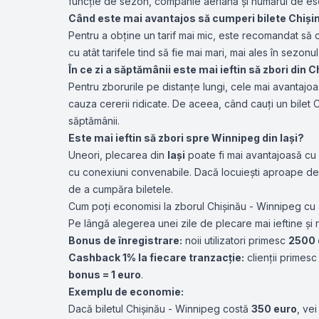
funcție de sezon, companie aeriană și numărul de es
Când este mai avantajos să cumperi bilete Chiși
Pentru a obține un tarif mai mic, este recomandat să c
cu atât tarifele tind să fie mai mari, mai ales în sezonul
În ce zi a săptămânii este mai ieftin să zbori din
Pentru zborurile pe distanțe lungi, cele mai avantajo
cauza cererii ridicate. De aceea, când cauți un bilet Ch
săptămânii.
Este mai ieftin să zbori spre Winnipeg din Iași?
Uneori, plecarea din
Iași
poate fi mai avantajoasă cu
cu conexiuni convenabile. Dacă locuiești aproape de g
de a cumpăra biletele.
Cum poți economisi la zborul Chișinău - Winnipeg cu 
Pe lângă alegerea unei zile de plecare mai ieftine și
Bonus de înregistrare:
noii utilizatori primesc
2500 
Cashback 1% la fiecare tranzacție:
clienții primes
bonus = 1 euro
.
Exemplu de economie:
Dacă biletul Chișinău - Winnipeg costă
350 euro
, vei