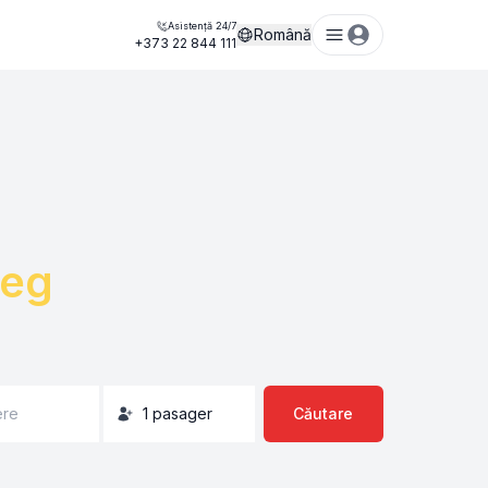
Asistență 24/7
Română
+373 22 844 111
peg
ere
1
pasager
Căutare