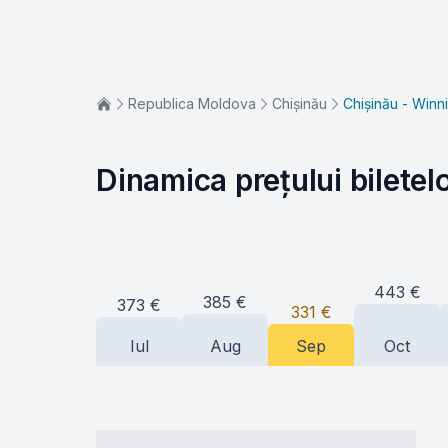
Republica Moldova
Chișinău
Chișinău - Winn
Dinamica prețului biletel
443
€
385
€
373
€
331
€
Iul
Aug
Sep
Oct