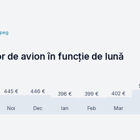
ipeg
or de avion în funcție de lună
446
€
445
€
402
€
399
€
398
€
Noi
Dec
Ian
Feb
Mar