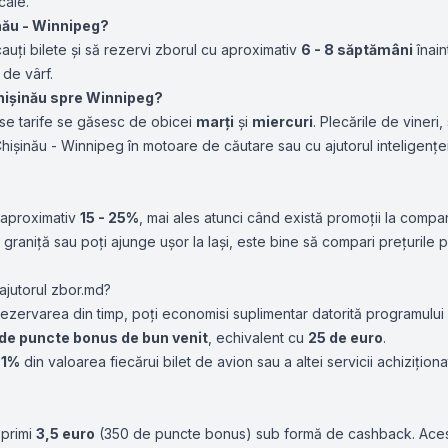
cale.
nău - Winnipeg?
auți bilete și să rezervi zborul cu aproximativ
6 - 8 săptămâni
înain
 de vârf.
 Chișinău spre Winnipeg?
ase tarife se găsesc de obicei
marți
și
miercuri
. Plecările de viner
ișinău - Winnipeg în motoare de căutare sau cu ajutorul inteligenței ar
 aproximativ
15 - 25%
, mai ales atunci când există promoții la compan
raniță sau poți ajunge ușor la Iași, este bine să compari prețurile 
ajutorul zbor.md?
 rezervarea din timp, poți economisi suplimentar datorită programulu
de puncte bonus de bun venit
, echivalent cu
25 de euro
.
c
1%
din valoarea fiecărui bilet de avion sau a altei servicii achiziți
 primi
3,5 euro
(350 de puncte bonus) sub formă de cashback. Aceste 