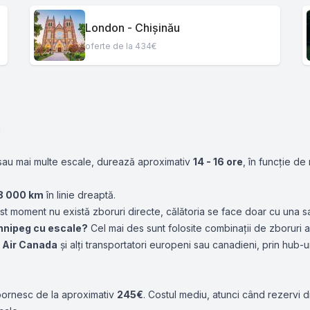
London - Chișinău
oferte de la 434€
g
 sau mai multe escale, durează aproximativ
14 - 16 ore
, în funcție de
8 000 km
în linie dreaptă.
st moment nu există zboruri directe, călătoria se face doar cu una 
nnipeg cu escale?
Cel mai des sunt folosite combinații de zboruri
,
Air Canada
și alți transportatori europeni sau canadieni, prin hub-ur
 pornesc de la aproximativ
245€
. Costul mediu, atunci când rezervi d