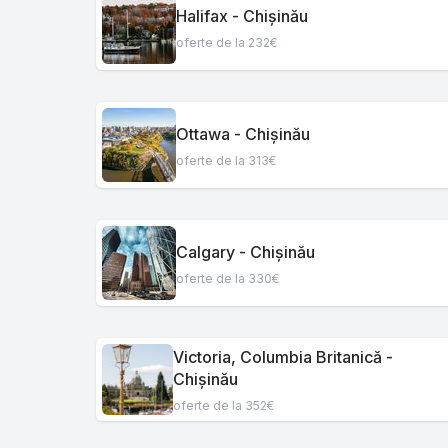
Halifax - Chișinău
oferte de la 232€
Ottawa - Chișinău
oferte de la 313€
Calgary - Chișinău
oferte de la 330€
Victoria, Columbia Britanică -
Chișinău
oferte de la 352€