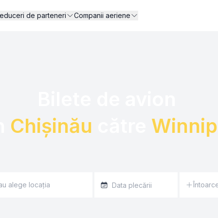
educeri de parteneri
Companii aeriene
Bilete de avion 

n 
Chișinău
 către 
Winni
Întoarc