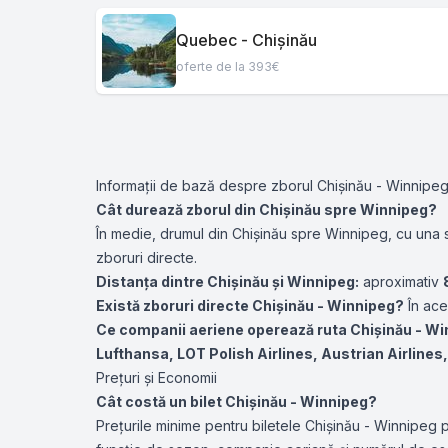
Quebec - Chișinău
oferte de la 393€
Informații de bază despre zborul Chișinău - Winnipe
Cât durează zborul din Chișinău spre Winnipeg?
În medie, drumul din Chișinău spre Winnipeg, cu una
zboruri directe.
Distanța dintre Chișinău și Winnipeg:
aproximativ
Există zboruri directe Chișinău - Winnipeg?
În ace
Ce companii aeriene operează ruta Chișinău - Wi
Lufthansa
,
LOT Polish Airlines
,
Austrian Airlines
Prețuri și Economii
Cât costă un bilet Chișinău - Winnipeg?
Prețurile minime pentru biletele Chișinău - Winnipeg