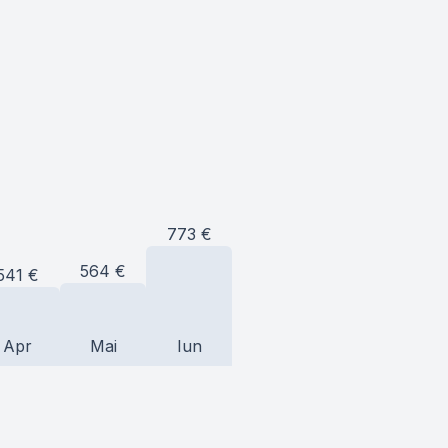
773
€
564
€
541
€
Apr
Mai
Iun