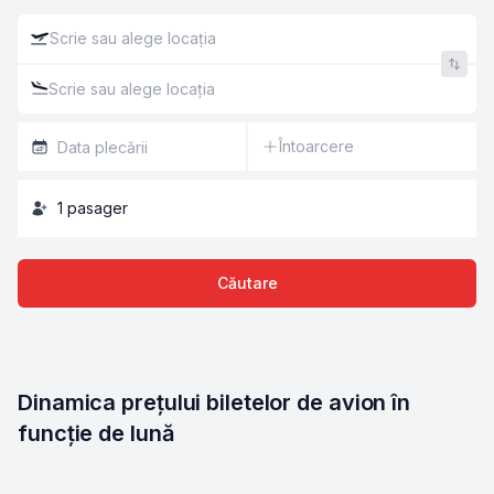
Întoarcere
1
pasager
Căutare
Dinamica prețului biletelor de avion în 
funcție de lună