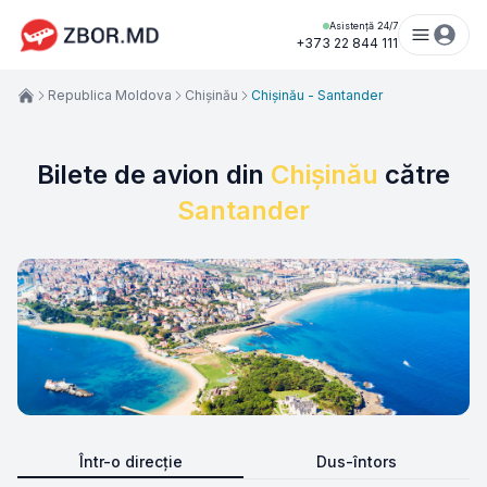
Asistență 24/7
+373 22 844 111
Republica Moldova
Chișinău
Chișinău - Santander
Bilete de avion din
Chișinău
către
Santander
Într-o direcție
Dus-întors