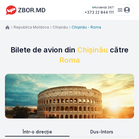
Asistență 24/7
+373 22 844 111
Republica Moldova
Chișinău
Chișinău - Roma
Bilete de avion din
Chișinău
către
Roma
Într-o direcție
Dus-întors