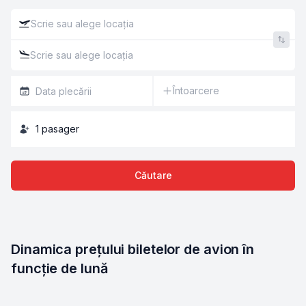
Întoarcere
1
pasager
Căutare
Dinamica prețului biletelor de avion în 
funcție de lună