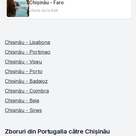
Chișinău - Faro
oferte de la 84€
Chișinău - Lisabona
Chișinău - Portimao
Chișinău - Viseu
Chișinău - Porto
Chișinău - Badajoz
Chișinău - Coimbra
Chișinău - Beja
Chișinău - Sines
Zboruri din Portugalia către Chișinău