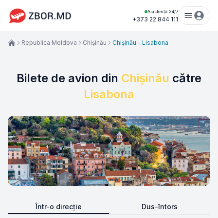
Asistență 24/7
+373 22 844 111
Republica Moldova
Chișinău
Chișinău - Lisabona
Bilete de avion din
Chișinău
către
Lisabona
Într-o direcție
Dus-întors