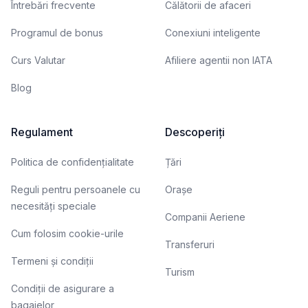
Întrebări frecvente
Călătorii de afaceri
Programul de bonus
Conexiuni inteligente
Curs Valutar
Afiliere agentii non IATA
Blog
Regulament
Descoperiți
Politica de confidențialitate
Țări
Reguli pentru persoanele cu
Orașe
necesități speciale
Companii Aeriene
Cum folosim cookie-urile
Transferuri
Termeni și condiții
Turism
Condiții de asigurare a
bagajelor