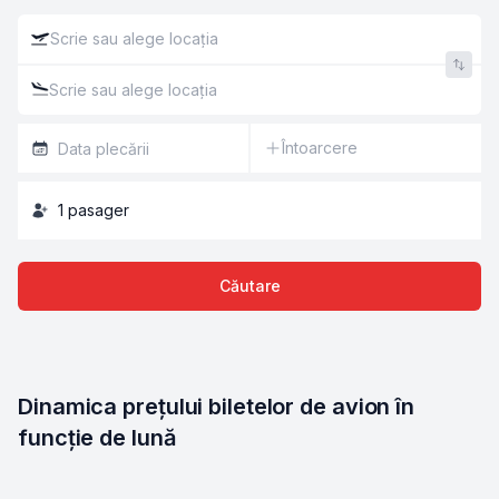
Întoarcere
1
pasager
Căutare
Dinamica prețului biletelor de avion în 
funcție de lună