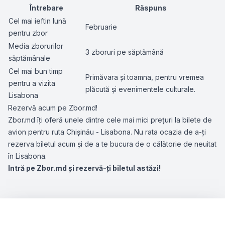
Întrebare
Răspuns
Cel mai ieftin lună
Februarie
pentru zbor
Media zborurilor
3 zboruri pe săptămână
săptămânale
Cel mai bun timp
Primăvara și toamna, pentru vremea
pentru a vizita
plăcută și evenimentele culturale.
Lisabona
Rezervă acum pe Zbor.md!
Zbor.md îți oferă unele dintre cele mai mici prețuri la bilete de
avion pentru ruta Chișinău - Lisabona. Nu rata ocazia de a-ți
rezerva biletul acum și de a te bucura de o călătorie de neuitat
în Lisabona.
Intră pe Zbor.md și rezervă-ți biletul astăzi!