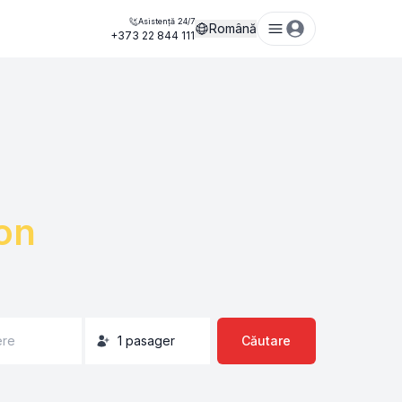
Asistență 24/7
Română
+373 22 844 111
on
ere
1
pasager
Căutare