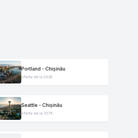
Portland - Chișinău
oferte de la 242€
Seattle - Chișinău
oferte de la 327€