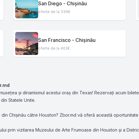
San Diego - Chișinău
oferte de la 336€
San Francisco - Chișinău
oferte de la 402€
or.md
frumusețea și dinamismul acestui oraș din Texas! Rezervați acum bilet
 din Statele Unite.
vis din Chișinău către Houston? Zbor.md vă oferă această oportunitate
nului prin vizitarea Muzeului de Arte Frumoase din Houston și a District