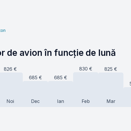
ton
or de avion în funcție de lună
830
€
826
€
825
€
685
€
685
€
Noi
Dec
Ian
Feb
Mar