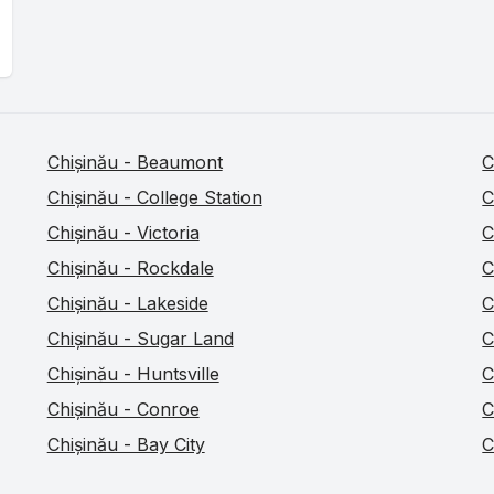
Chișinău - Beaumont
C
Chișinău - College Station
C
Chișinău - Victoria
C
Chișinău - Rockdale
C
Chișinău - Lakeside
C
Chișinău - Sugar Land
C
Chișinău - Huntsville
C
Chișinău - Conroe
C
Chișinău - Bay City
C