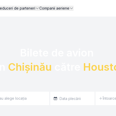
educeri de parteneri
Companii aeriene
Bilete de avion 

n 
Chișinău
 către 
Houst
Întoarc