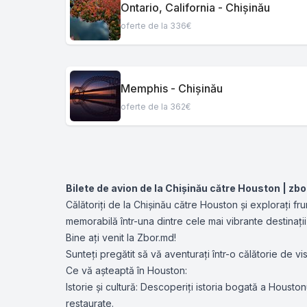
Ontario, California - Chișinău
oferte de la 336€
Memphis - Chișinău
oferte de la 362€
Bilete de avion de la Chișinău către Houston | zb
Călătoriți de la Chișinău către Houston și explorați 
memorabilă într-una dintre cele mai vibrante destinații
Bine ați venit la Zbor.md!
Sunteți pregătit să vă aventurați într-o călătorie de 
Ce vă așteaptă în Houston:
Istorie și cultură: Descoperiți istoria bogată a Housto
restaurate.