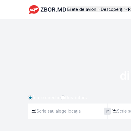
Bilete de avion
Descoperiți
R
di
Într-o direcție
Dus-întors