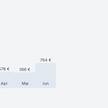
764
€
578
€
566
€
Apr
Mai
Iun