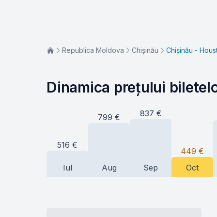
Republica Moldova
Chișinău
Chișinău - Hous
Dinamica prețului biletel
837
€
799
€
516
€
449
€
Iul
Aug
Sep
Oct