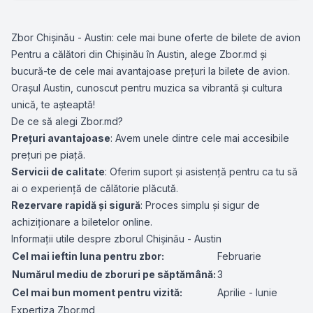
Zbor Chișinău - Austin: cele mai bune oferte de bilete de avion
Pentru a călători din Chișinău în Austin, alege Zbor.md și
bucură-te de cele mai avantajoase prețuri la bilete de avion.
Orașul Austin, cunoscut pentru muzica sa vibrantă și cultura
unică, te așteaptă!
De ce să alegi Zbor.md?
Prețuri avantajoase
: Avem unele dintre cele mai accesibile
prețuri pe piață.
Servicii de calitate
: Oferim suport și asistență pentru ca tu să
ai o experiență de călătorie plăcută.
Rezervare rapidă și sigură
: Proces simplu și sigur de
achiziționare a biletelor online.
Informații utile despre zborul Chișinău - Austin
Cel mai ieftin luna pentru zbor:
Februarie
Numărul mediu de zboruri pe săptămână:
3
Cel mai bun moment pentru vizită:
Aprilie - Iunie
Expertiza Zbor.md