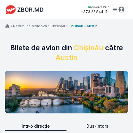
Asistență 24/7
+373 22 844 111
Republica Moldova
Chișinău
Chișinău - Austin
Bilete de avion din
Chișinău
către
Austin
Într-o direcție
Dus-întors