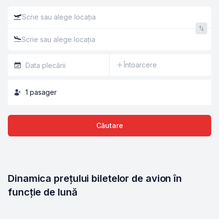
Întoarcere
1
pasager
Căutare
Dinamica prețului biletelor de avion în 
funcție de lună