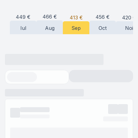
466
€
456
€
449
€
420
€
413
€
Iul
Aug
Sep
Oct
Noi