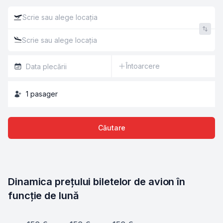
Întoarcere
1
pasager
Căutare
Dinamica prețului biletelor de avion în 
funcție de lună