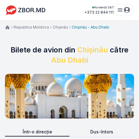
Asistență 24/7
+373 22 844 111
Republica Moldova
Chișinău
Chișinău - Abu Dhabi
Bilete de avion din
Chișinău
către
Abu Dhabi
Într-o direcție
Dus-întors