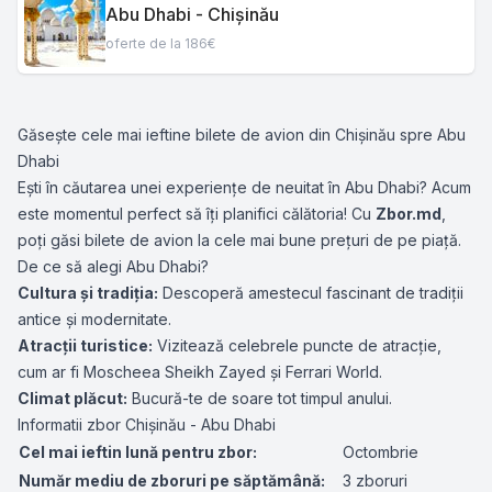
Abu Dhabi - Chișinău
oferte de la 186€
Găsește cele mai ieftine bilete de avion din Chișinău spre Abu
Dhabi
Ești în căutarea unei experiențe de neuitat în Abu Dhabi? Acum
este momentul perfect să îți planifici călătoria! Cu
Zbor.md
,
poți găsi bilete de avion la cele mai bune prețuri de pe piață.
De ce să alegi Abu Dhabi?
Cultura și tradiția:
Descoperă amestecul fascinant de tradiții
antice și modernitate.
Atracții turistice:
Vizitează celebrele puncte de atracție,
cum ar fi Moscheea Sheikh Zayed și Ferrari World.
Climat plăcut:
Bucură-te de soare tot timpul anului.
Informatii zbor Chișinău - Abu Dhabi
Cel mai ieftin lună pentru zbor:
Octombrie
Număr mediu de zboruri pe săptămână:
3 zboruri