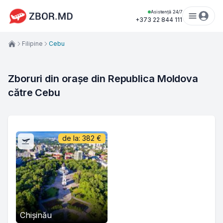
Asistență 24/7
+373 22 844 111
Filipine
Cebu
Zboruri din orașe din Republica Moldova 
către Cebu
de la:
382
€
Chișinău