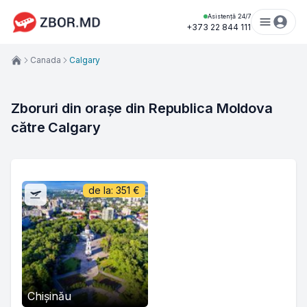
Asistență 24/7
+373 22 844 111
Canada
Calgary
Zboruri din orașe din Republica Moldova 
către Calgary
de la:
351
€
Chișinău