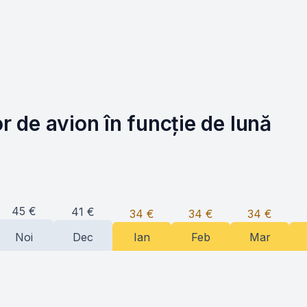
or de avion în funcție de lună
45
€
41
€
34
€
34
€
34
€
Noi
Dec
Ian
Feb
Mar