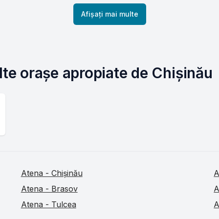
Afișați mai multe
lte orașe apropiate de Chișinău
Atena - Chișinău
A
Atena - Brasov
A
Atena - Tulcea
A