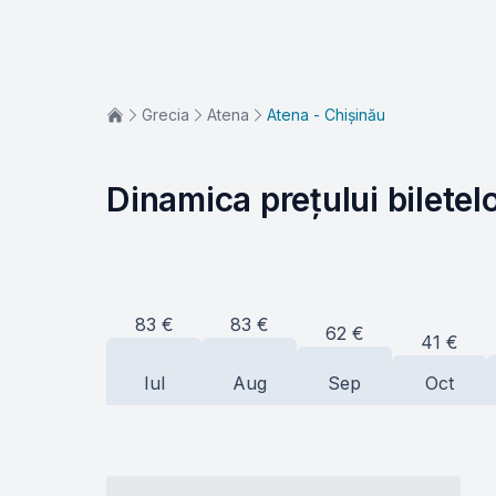
Grecia
Atena
Atena - Chișinău
Dinamica prețului biletel
83
€
83
€
62
€
41
€
Iul
Aug
Sep
Oct