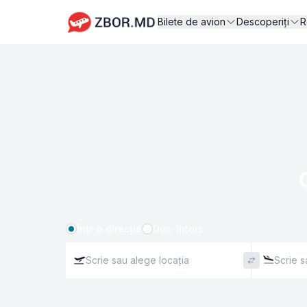
Bilete de avion
Descoperiți
R
Într-o direcție
Dus-întors