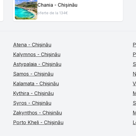
Chania - Chișinău
oferte de la 134€
Atena - Chișinău
P
Kalymnos - Chișinău
P
Astypalaia - Chișinău
S
Samos - Chișinău
N
Kalamata - Chișinău
V
Kythira - Chișinău
M
Syros - Chișinău
S
Zakynthos - Chișinău
M
Porto Kheli - Chișinău
L