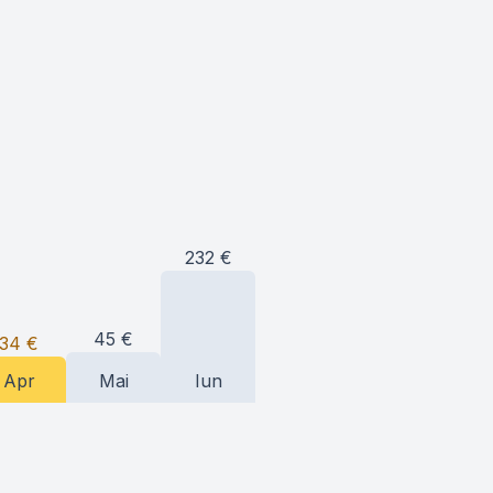
232
€
45
€
34
€
Apr
Mai
Iun