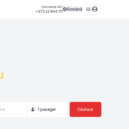
Asistență 24/7
Română
+373 22 844 111
u
ere
1
pasager
Căutare