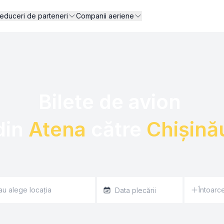
educeri de parteneri
Companii aeriene
Bilete de avion 

din 
Atena
 către 
Chișină
Întoarc