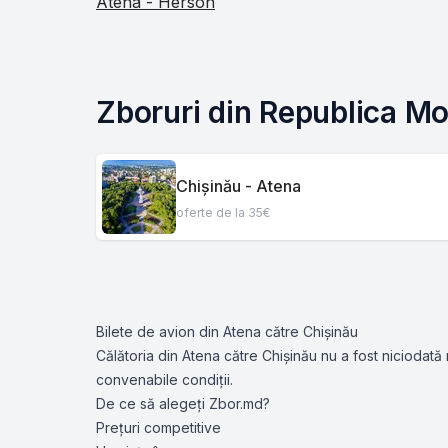
Atena - Herson
Zboruri din Republica Mo
Chișinău - Atena
oferte de la 35€
Bilete de avion din Atena către Chișinău
Călătoria din Atena către Chișinău nu a fost niciodată 
convenabile condiții.
De ce să alegeți Zbor.md?
Prețuri competitive