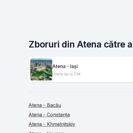
Zboruri din Atena către a
Atena - Iași
oferte de la 73€
Atena - Bacău
Atena - Constanța
Atena - Khmelnitskiy