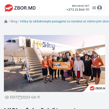
Asistență 24/7
+373 22 844 111
Blog
HiSky își sărbătorește pasagerul cu numărul un milion prin zbor
5017
2023-04-11