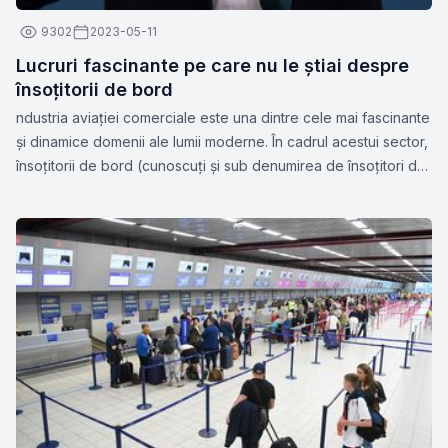
9302
2023-05-11
Lucruri fascinante pe care nu le știai despre
însoțitorii de bord
ndustria aviației comerciale este una dintre cele mai fascinante
și dinamice domenii ale lumii moderne. În cadrul acestui sector,
însoțitorii de bord (cunoscuți și sub denumirea de însoțitori de
zbor sau stewardese) joacă un rol esențial în asigurarea
siguranței și confortului pasagerilor.