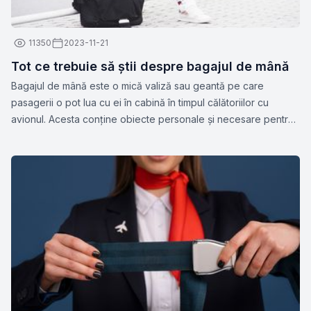
11350
2023-11-21
Tot ce trebuie să știi despre bagajul de mână
Bagajul de mână este o mică valiză sau geantă pe care
pasagerii o pot lua cu ei în cabină în timpul călătoriilor cu
avionul. Acesta conține obiecte personale și necesare pentru
călătorie, cum ar fi documente, medicamente, gadget-uri,
haine de schimb sau alte articole esențiale. Dimensiunile și
greutatea permise pentru bagajul de mână pot varia în funcție
de compania aeriană.