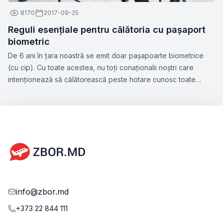
8170
2017-09-25
Reguli esențiale pentru călătoria cu pașaport
biometric
De 6 ani în țara noastră se emit doar pașapoarte biometrice
(cu cip). Cu toate acestea, nu toți conaționalii noștri care
intenționează să călătorească peste hotare cunosc toate
nuanțele acestui subiect. Zbor.md a hotărât să vă atragă
atenția la aspectele esențiale ce țin de perfectarea
pașaportului biometric, precum și facilitățile pe care le oferă
acest tip de document.
info@zbor.md
+373 22 844 111