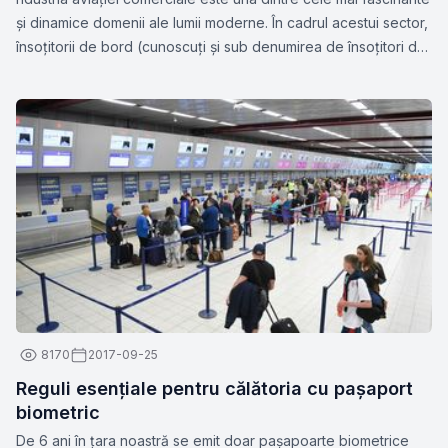
și dinamice domenii ale lumii moderne. În cadrul acestui sector,
însoțitorii de bord (cunoscuți și sub denumirea de însoțitori de
zbor sau stewardese) joacă un rol esențial în asigurarea
siguranței și confortului pasagerilor.
8170
2017-09-25
Reguli esențiale pentru călătoria cu pașaport
biometric
De 6 ani în țara noastră se emit doar pașapoarte biometrice