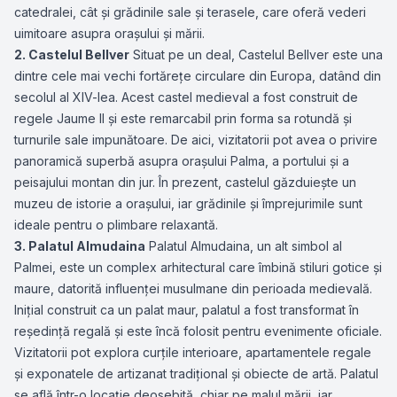
catedralei, cât și grădinile sale și terasele, care oferă vederi
uimitoare asupra orașului și mării.
2. Castelul Bellver
Situat pe un deal, Castelul Bellver este una
dintre cele mai vechi fortărețe circulare din Europa, datând din
secolul al XIV-lea. Acest castel medieval a fost construit de
regele Jaume II și este remarcabil prin forma sa rotundă și
turnurile sale impunătoare. De aici, vizitatorii pot avea o privire
panoramică superbă asupra orașului Palma, a portului și a
peisajului montan din jur. În prezent, castelul găzduiește un
muzeu de istorie a orașului, iar grădinile și împrejurimile sunt
ideale pentru o plimbare relaxantă.
3. Palatul Almudaina
Palatul Almudaina, un alt simbol al
Palmei, este un complex arhitectural care îmbină stiluri gotice și
maure, datorită influenței musulmane din perioada medievală.
Inițial construit ca un palat maur, palatul a fost transformat în
reședință regală și este încă folosit pentru evenimente oficiale.
Vizitatorii pot explora curțile interioare, apartamentele regale
și exponatele de artizanat tradițional și obiecte de artă. Palatul
se află într-o locație deosebită, chiar pe malul mării, iar