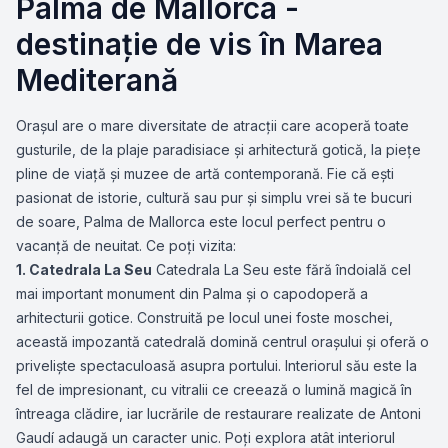
Palma de Mallorca -
destinație de vis în Marea
Mediterană
Orașul are o mare diversitate de atracții care acoperă toate
gusturile, de la plaje paradisiace și arhitectură gotică, la piețe
pline de viață și muzee de artă contemporană. Fie că ești
pasionat de istorie, cultură sau pur și simplu vrei să te bucuri
de soare, Palma de Mallorca este locul perfect pentru o
vacanță de neuitat. Ce poți vizita:
1. Catedrala La Seu
Catedrala La Seu este fără îndoială cel
mai important monument din Palma și o capodoperă a
arhitecturii gotice. Construită pe locul unei foste moschei,
această impozantă catedrală domină centrul orașului și oferă o
priveliște spectaculoasă asupra portului. Interiorul său este la
fel de impresionant, cu vitralii ce creează o lumină magică în
întreaga clădire, iar lucrările de restaurare realizate de Antoni
Gaudí adaugă un caracter unic. Poți explora atât interiorul