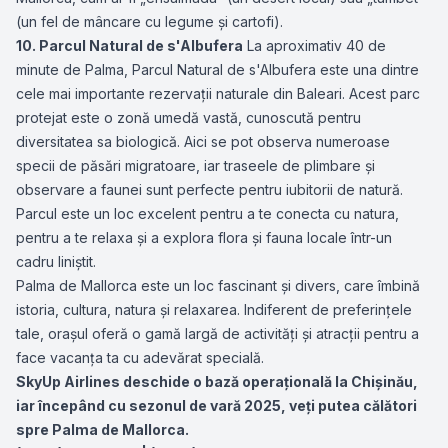
(un fel de mâncare cu legume și cartofi).
10. Parcul Natural de s'Albufera
La aproximativ 40 de
minute de Palma, Parcul Natural de s'Albufera este una dintre
cele mai importante rezervații naturale din Baleari. Acest parc
protejat este o zonă umedă vastă, cunoscută pentru
diversitatea sa biologică. Aici se pot observa numeroase
specii de păsări migratoare, iar traseele de plimbare și
observare a faunei sunt perfecte pentru iubitorii de natură.
Parcul este un loc excelent pentru a te conecta cu natura,
pentru a te relaxa și a explora flora și fauna locale într-un
cadru liniștit.
Palma de Mallorca este un loc fascinant și divers, care îmbină
istoria, cultura, natura și relaxarea. Indiferent de preferințele
tale, orașul oferă o gamă largă de activități și atracții pentru a
face vacanța ta cu adevărat specială.
SkyUp Airlines deschide o bază operațională la Chișinău,
iar începând cu sezonul de vară 2025, veți putea călători
spre Palma de Mallorca.