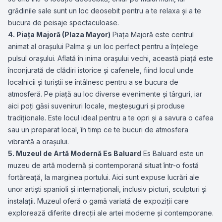
grădinile sale sunt un loc deosebit pentru a te relaxa și a te
bucura de peisaje spectaculoase.
4. Piața Majoră (Plaza Mayor)
Piața Majoră este centrul
animat al orașului Palma și un loc perfect pentru a înțelege
pulsul orașului. Aflată în inima orașului vechi, această piață este
înconjurată de clădiri istorice și cafenele, fiind locul unde
localnicii și turiștii se întâlnesc pentru a se bucura de
atmosferă. Pe piață au loc diverse evenimente și târguri, iar
aici poți găsi suveniruri locale, meșteșuguri și produse
tradiționale. Este locul ideal pentru a te opri și a savura o cafea
sau un preparat local, în timp ce te bucuri de atmosfera
vibrantă a orașului.
5. Muzeul de Artă Modernă Es Baluard
Es Baluard este un
muzeu de artă modernă și contemporană situat într-o fostă
fortăreață, la marginea portului. Aici sunt expuse lucrări ale
unor artiști spanioli și internaționali, inclusiv picturi, sculpturi și
instalații. Muzeul oferă o gamă variată de expoziții care
explorează diferite direcții ale artei moderne și contemporane.