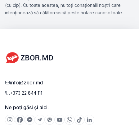
(cu cip). Cu toate acestea, nu toți conaționalii noștri care
intenționează să călătorească peste hotare cunosc toate
nuanțele acestui subiect. Zbor.md a hotărât să vă atragă
atenția la aspectele esențiale ce țin de perfectarea
pașaportului biometric, precum și facilitățile pe care le oferă
acest tip de document.
info@zbor.md
+373 22 844 111
Ne poți găsi și aici: