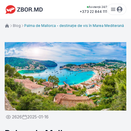
Asistență 24/7
+373 22 844 111
Blog
Palma de Mallorca - destinație de vis în Marea Mediterană
2626
2025-01-16