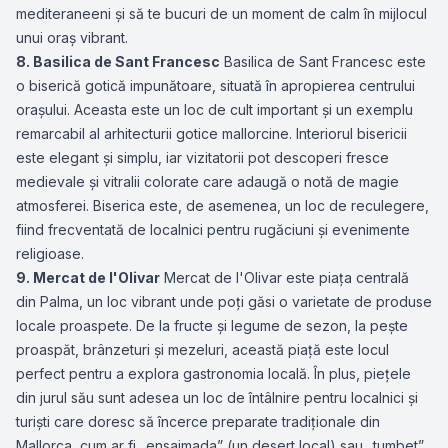
mediteraneeni și să te bucuri de un moment de calm în mijlocul
unui oraș vibrant.
8. Basilica de Sant Francesc
Basilica de Sant Francesc este
o biserică gotică impunătoare, situată în apropierea centrului
orașului. Aceasta este un loc de cult important și un exemplu
remarcabil al arhitecturii gotice mallorcine. Interiorul bisericii
este elegant și simplu, iar vizitatorii pot descoperi fresce
medievale și vitralii colorate care adaugă o notă de magie
atmosferei. Biserica este, de asemenea, un loc de reculegere,
fiind frecventată de localnici pentru rugăciuni și evenimente
religioase.
9. Mercat de l'Olivar
Mercat de l'Olivar este piața centrală
din Palma, un loc vibrant unde poți găsi o varietate de produse
locale proaspete. De la fructe și legume de sezon, la pește
proaspăt, brânzeturi și mezeluri, această piață este locul
perfect pentru a explora gastronomia locală. În plus, piețele
din jurul său sunt adesea un loc de întâlnire pentru localnici și
turiști care doresc să încerce preparate tradiționale din
Mallorca, cum ar fi „ensaimada” (un desert local) sau „tumbet”