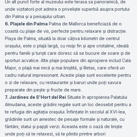
Un alt punct forte al muzeului este terasa sa panoramică, de
unde vizitatorii pot admira o priveliște superbă asupra portului
din Palma și a peisajului urban.
6. Plajele din Palma
Palma de Mallorca beneficiază de o
coastă cu plaje de vis, perfecte pentru relaxare și distracție.
Playa de Palma, situată la doar câțiva kilometri de centrul
orașului, este o plajă largă, cu nisip fin și ape cristaline, ideală
pentru familii și turiști care doresc să se bucure de soare și de
sporturi acvatice. Alte plaje populare din apropiere includ Cala
Major, o plajă mai mică și mai liniștită, și Illetas, care oferă un
cadru natural impresionant. Aceste plaje sunt excelente pentru
o zi de relaxare, cu restaurante și baruri unde poți savura
preparate din pește și fructe de mare.
7. Jardines de S'Hort del Rei
Situate în apropierea Palatului
Almudaina, aceste grădini regale sunt un loc deosebit pentru a
te refugia din agitația orașului. Înființate în secolul al XVI-lea,
grădinile sunt un amestec de peisaje formale și naturale, cu
fântâni, statui și pajiști verzi. Aceasta este o oază de liniște
unde poți să te relaxezi, să te plimbi printre arbori