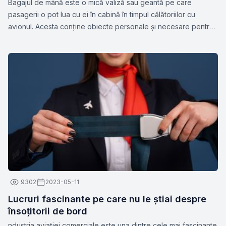
Bagajul de mână este o mică valiză sau geantă pe care
pasagerii o pot lua cu ei în cabină în timpul călătoriilor cu
avionul. Acesta conține obiecte personale și necesare pentru
călătorie, cum ar fi documente, medicamente, gadget-uri,
haine de schimb sau alte articole esențiale. Dimensiunile și
greutatea permise pentru bagajul de mână pot varia în funcție
de compania aeriană.
9302
2023-05-11
Lucruri fascinante pe care nu le știai despre
însoțitorii de bord
ndustria aviației comerciale este una dintre cele mai fascinante