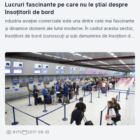
Lucruri fascinante pe care nu le știai despre
însoțitorii de bord
ndustria aviației comerciale este una dintre cele mai fascinante
și dinamice domenii ale lumii moderne. În cadrul acestui sector,
însoțitorii de bord (cunoscuți și sub denumirea de însoțitori de
zbor sau stewardese) joacă un rol esențial în asigurarea
siguranței și confortului pasagerilor.
8170
2017-09-25