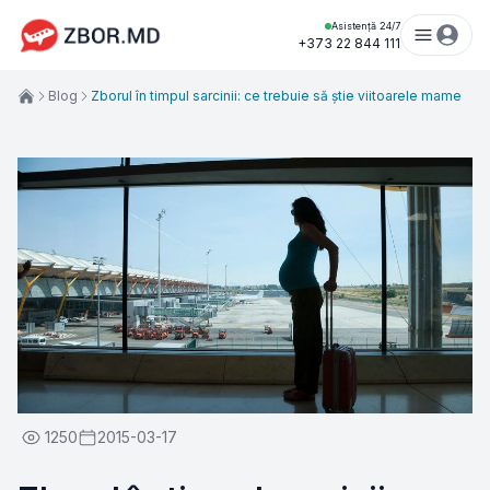
Asistență 24/7
+373 22 844 111
Blog
Zborul în timpul sarcinii: ce trebuie să știe viitoarele mame
1250
2015-03-17