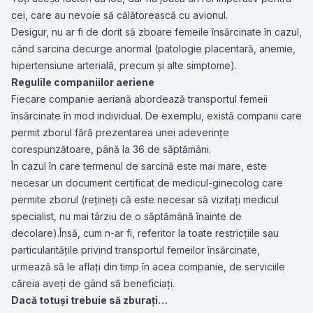
cei, care au nevoie să călătorească cu avionul.
Desigur, nu ar fi de dorit să zboare femeile însărcinate în cazul,
când sarcina decurge anormal (patologie placentară, anemie,
hipertensiune arterială, precum și alte simptome).
Regulile companiilor aeriene
Fiecare companie aeriană abordează transportul femeii
însărcinate în mod individual. De exemplu, există companii care
permit zborul fără prezentarea unei adeverinţe
corespunzătoare, până la 36 de săptămâni.
În cazul în care termenul de sarcină este mai mare, este
necesar un document certificat de medicul-ginecolog care
permite zborul (reţineţi că este necesar să vizitaţi medicul
specialist, nu mai târziu de o săptămână înainte de
decolare).Însă, cum n-ar fi, referitor la toate restricţiile sau
particularităţile privind transportul femeilor însărcinate,
urmează să le aflaţi din timp în acea companie, de serviciile
căreia aveţi de gând să beneficiaţi.
Dacă totuşi trebuie să zburaţi…