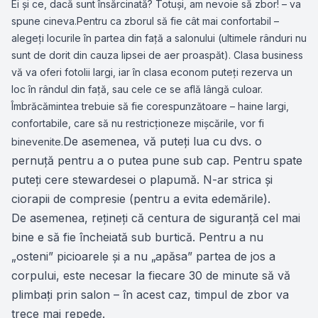
Ei şi ce, dacă sunt însărcinată? Totuşi, am nevoie să zbor! – va
spune cineva.Pentru ca zborul să fie cât mai confortabil –
alegeţi locurile în partea din faţă a salonului (ultimele rânduri nu
sunt de dorit din cauza lipsei de aer proaspăt). Clasa business
vă va oferi fotolii largi, iar în clasa econom puteţi rezerva un
loc în rândul din faţă, sau cele ce se află lângă culoar.
Îmbrăcămintea trebuie să fie corespunzătoare – haine largi,
confortabile, care să nu restricţioneze mişcările, vor fi
De asemenea, vă puteţi lua cu dvs. o
binevenite.
pernuţă pentru a o putea pune sub cap. Pentru spate
puteţi cere stewardesei o plapumă. N-ar strica şi
ciorapii de compresie (pentru a evita edemările).
De asemenea, reţineţi că centura de siguranţă cel mai
bine e să fie încheiată sub burtică. Pentru a nu
„osteni” picioarele şi a nu „apăsa” partea de jos a
corpului, este necesar la fiecare 30 de minute să vă
plimbaţi prin salon – în acest caz, timpul de zbor va
trece mai repede.