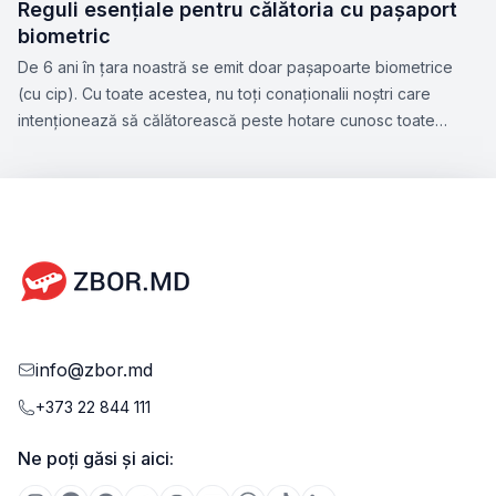
Reguli esențiale pentru călătoria cu pașaport
biometric
De 6 ani în țara noastră se emit doar pașapoarte biometrice
(cu cip). Cu toate acestea, nu toți conaționalii noștri care
intenționează să călătorească peste hotare cunosc toate
nuanțele acestui subiect. Zbor.md a hotărât să vă atragă
atenția la aspectele esențiale ce țin de perfectarea
pașaportului biometric, precum și facilitățile pe care le oferă
acest tip de document.
info@zbor.md
+373 22 844 111
Ne poți găsi și aici: