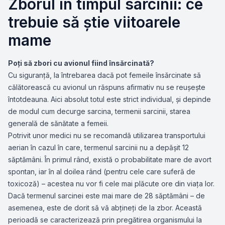
Zborul în timpul sarcinii: ce
trebuie să știe viitoarele
mame
Poţi să zbori cu avionul fiind însărcinată?
Cu siguranţă, la întrebarea dacă pot femeile însărcinate să
călătorească cu avionul un răspuns afirmativ nu se reuşeşte
întotdeauna. Aici absolut totul este strict individual, și depinde
de modul cum decurge sarcina, termenii sarcinii, starea
generală de sănătate a femeii.
Potrivit unor medici nu se recomandă utilizarea transportului
aerian în cazul în care, termenul sarcinii nu a depășit 12
săptămâni. În primul rând, există o probabilitate mare de avort
spontan, iar în al doilea rând (pentru cele care suferă de
toxicoză) – acestea nu vor fi cele mai plăcute ore din viaţa lor.
Dacă termenul sarcinei este mai mare de 28 săptămâni – de
asemenea, este de dorit să vă abţineţi de la zbor. Această
perioadă se caracterizează prin pregătirea organismului la