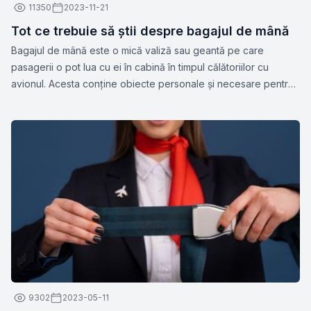
11350
2023-11-21
Tot ce trebuie să știi despre bagajul de mână
Bagajul de mână este o mică valiză sau geantă pe care
pasagerii o pot lua cu ei în cabină în timpul călătoriilor cu
avionul. Acesta conține obiecte personale și necesare pentru
călătorie, cum ar fi documente, medicamente, gadget-uri,
haine de schimb sau alte articole esențiale. Dimensiunile și
greutatea permise pentru bagajul de mână pot varia în funcție
de compania aeriană.
9302
2023-05-11