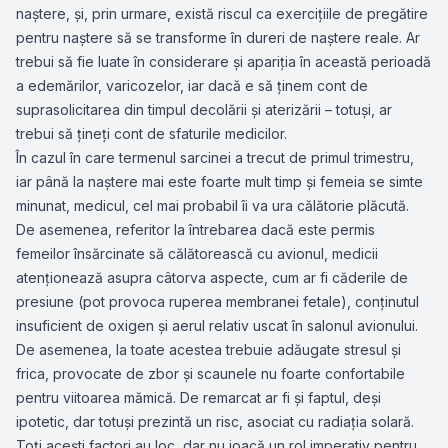
naştere, și, prin urmare, există riscul ca exerciţiile de pregătire
pentru naştere să se transforme în dureri de naştere reale. Ar
trebui să fie luate în considerare şi apariţia în această perioadă
a edemărilor, varicozelor, iar dacă e să ţinem cont de
suprasolicitarea din timpul decolării și aterizării – totuşi, ar
trebui să ţineţi cont de sfaturile medicilor.
În cazul în care termenul sarcinei a trecut de primul trimestru,
iar până la naştere mai este foarte mult timp şi femeia se simte
minunat, medicul, cel mai probabil îi va ura călătorie plăcută.
De asemenea, referitor la întrebarea dacă este permis
femeilor însărcinate să călătorească cu avionul, medicii
atenţionează asupra câtorva aspecte, cum ar fi căderile de
presiune (pot provoca ruperea membranei fetale), conţinutul
insuficient de oxigen și aerul relativ uscat în salonul avionului.
De asemenea, la toate acestea trebuie adăugate stresul și
frica, provocate de zbor și scaunele nu foarte confortabile
pentru viitoarea mămică. De remarcat ar fi şi faptul, deși
ipotetic, dar totuși prezintă un risc, asociat cu radiaţia solară.
Toţi acești factori au loc, dar nu joacă un rol imperativ pentru