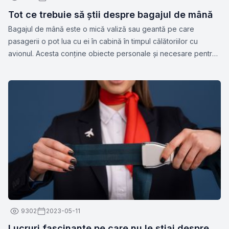
Tot ce trebuie să știi despre bagajul de mână
Bagajul de mână este o mică valiză sau geantă pe care
pasagerii o pot lua cu ei în cabină în timpul călătoriilor cu
avionul. Acesta conține obiecte personale și necesare pentru
călătorie, cum ar fi documente, medicamente, gadget-uri,
haine de schimb sau alte articole esențiale. Dimensiunile și
greutatea permise pentru bagajul de mână pot varia în funcție
de compania aeriană.
9302
2023-05-11
Lucruri fascinante pe care nu le știai despre