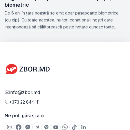
biometric
De 6 ani în țara noastră se emit doar pașapoarte biometrice
(cu cip). Cu toate acestea, nu toți conaționalii noștri care
intenționează să călătorească peste hotare cunosc toate
nuanțele acestui subiect. Zbor.md a hotărât să vă atragă
atenția la aspectele esențiale ce țin de perfectarea
pașaportului biometric, precum și facilitățile pe care le oferă
acest tip de document.
info@zbor.md
+373 22 844 111
Ne poți găsi și aici: