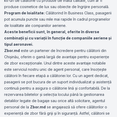
kit-uri de călătorie cu produse de înaltă calitate, cum ar fi
produse cosmetice de lux sau obiecte de îngrijire personală.
Program de loialitate:
Călătorind în Business Class, pasagerii
pot acumula puncte sau mile mai rapide în cadrul programelor
de loialitate ale companiilor aeriene.
Aceste beneficii sunt, în general, oferite în diverse
combinații și cu variații în funcție de companiile aeriene și
tipul aeronavei.
Zbor.md
este un partener de încredere pentru călătorii din
Chișinău, oferim o gamă largă de avantaje pentru experiențe
de zbor excepționale. Unul dintre aceste avantaje notabile
este serviciul nostru unic de agent personal, care însoțește
călătorii în fiecare etapă a călătoriei lor. Cu un agent dedicat,
pasagerii se pot bucura de un suport individualizat și asistență
continuă pentru a asigura o călătorie lină și confortabilă. De la
rezervarea biletelor și selecția locului până la gestionarea
detaliilor legate de bagaje sau orice altă solicitare, agentul
personal de la
Zbor.md
se angajează să ofere călătorilor o
experiență de zbor fără griji și în siguranță. Astfel, călătorii se