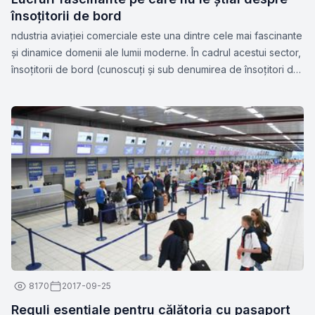
însoțitorii de bord
ndustria aviației comerciale este una dintre cele mai fascinante
și dinamice domenii ale lumii moderne. În cadrul acestui sector,
însoțitorii de bord (cunoscuți și sub denumirea de însoțitori de
zbor sau stewardese) joacă un rol esențial în asigurarea
siguranței și confortului pasagerilor.
8170
2017-09-25
Reguli esențiale pentru călătoria cu pașaport