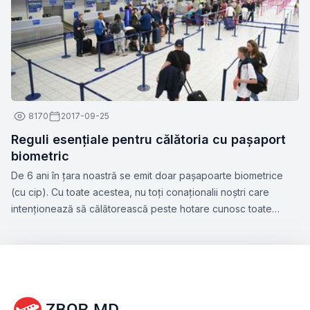
8170
2017-09-25
Reguli esențiale pentru călătoria cu pașaport
biometric
De 6 ani în țara noastră se emit doar pașapoarte biometrice
(cu cip). Cu toate acestea, nu toți conaționalii noștri care
intenționează să călătorească peste hotare cunosc toate
nuanțele acestui subiect. Zbor.md a hotărât să vă atragă
atenția la aspectele esențiale ce țin de perfectarea
pașaportului biometric, precum și facilitățile pe care le oferă
acest tip de document.