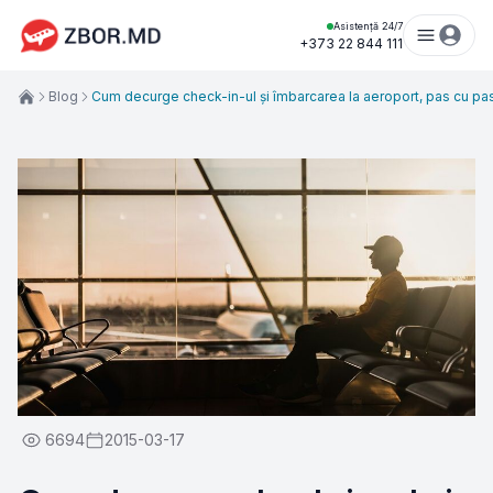
Asistență 24/7
+373 22 844 111
Blog
Cum decurge check-in-ul și îmbarcarea la aeroport, pas cu pa
6694
2015-03-17