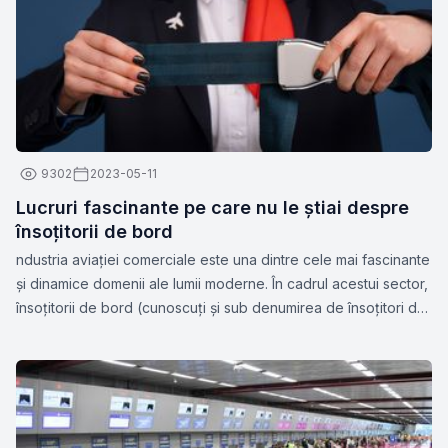
9302
2023-05-11
Lucruri fascinante pe care nu le știai despre
însoțitorii de bord
ndustria aviației comerciale este una dintre cele mai fascinante
și dinamice domenii ale lumii moderne. În cadrul acestui sector,
însoțitorii de bord (cunoscuți și sub denumirea de însoțitori de
zbor sau stewardese) joacă un rol esențial în asigurarea
siguranței și confortului pasagerilor.