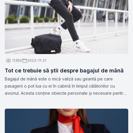
11350
2023-11-21
Tot ce trebuie să știi despre bagajul de mână
Bagajul de mână este o mică valiză sau geantă pe care
pasagerii o pot lua cu ei în cabină în timpul călătoriilor cu
avionul. Acesta conține obiecte personale și necesare pentru
călătorie, cum ar fi documente, medicamente, gadget-uri,
haine de schimb sau alte articole esențiale. Dimensiunile și
greutatea permise pentru bagajul de mână pot varia în funcție
de compania aeriană.