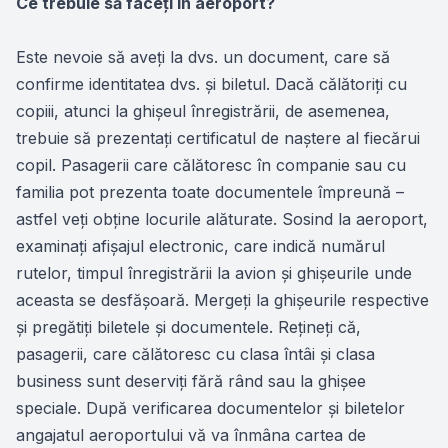
Ce trebuie să faceţi în aeroport?
Este nevoie să aveţi la dvs. un document, care să
confirme identitatea dvs. şi biletul. Dacă călătoriţi cu
copiii, atunci la ghişeul înregistrării, de asemenea,
trebuie să prezentaţi certificatul de naștere al fiecărui
copil. Pasagerii care călătoresc în companie sau cu
familia pot prezenta toate documentele împreună –
astfel veţi obţine locurile alăturate. Sosind la aeroport,
examinaţi afișajul electronic, care indică numărul
rutelor, timpul înregistrării la avion şi ghişeurile unde
aceasta se desfășoară. Mergeţi la ghişeurile respective
şi pregătiţi biletele și documentele. Reţineţi că,
pasagerii, care călătoresc cu clasa întâi şi clasa
business sunt deserviţi fără rând sau la ghişee
speciale. După verificarea documentelor și biletelor
angajatul aeroportului vă va înmâna cartea de