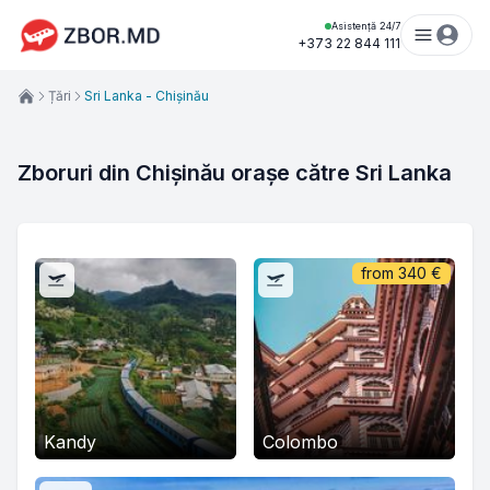
Asistență 24/7
+373 22 844 111
Țări
Sri Lanka - Chișinău
Zboruri din Chișinău orașe către Sri Lanka
from
340
€
Kandy
Colombo