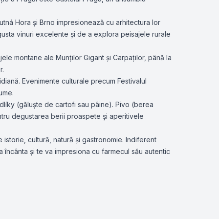
tná Hora și Brno impresionează cu arhitectura lor
egusta vinuri excelente și de a explora peisajele rurale
jele montane ale Munților Gigant și Carpaților, până la
r.
otidiană. Evenimente culturale precum Festivalul
lume.
dlíky (găluște de cartofi sau pâine). Pivo (berea
ntru degustarea berii proaspete și aperitivele
istorie, cultură, natură și gastronomie. Indiferent
 încânta și te va impresiona cu farmecul său autentic