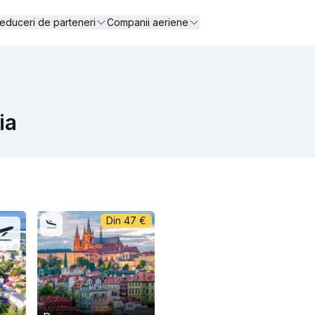
educeri de parteneri
Companii aeriene
ia
Din
47
€