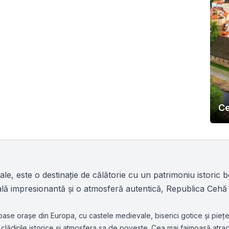
Ce
le, este o destinație de călătorie cu un patrimoniu istoric b
ă impresionantă și o atmosferă autentică, Republica Cehă at
ase orașe din Europa, cu castele medievale, biserici gotice și piețe is
clădirile istorice și atmosfera sa de poveste. Cea mai faimoasă atra