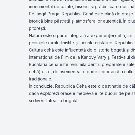
monumental de palate, biserici și grădini care domină l
Pe lângă Praga, Republica Cehă este plină de orașe ș
istorică bine păstrată și atmosfera lor autentică. În p
pitorești.
Natura este o parte integrală a experienței cehă, iar 
peisajele rurale liniștite și lacurile cristaline, Republi
Cultura cehă este influențată de o istorie bogată și di
Internațional de Film de la Karlovy Vary și Festivalul 
Bucătăria cehă este renumită pentru preparatele sale t
cehă) este, de asemenea, o parte importantă a culturii
tradiționale.
În concluzie, Republica Cehă este o destinație de călăt
dacă explorezi orașele medievale, te bucuri de peisaj
și diversitatea sa bogată.