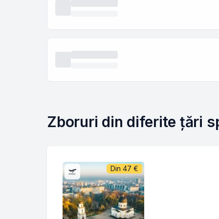
Zboruri din diferite țări 
Din
47
€