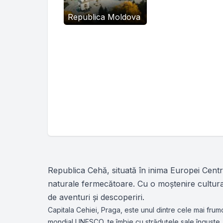
Republica Moldova
Republica Cehă, situată în inima Europei Centra
naturale fermecătoare. Cu o moștenire cultural
de aventuri și descoperiri.
Capitala Cehiei, Praga, este unul dintre cele mai frumo
mondial UNESCO, te îmbie cu străduțele sale înguste, 