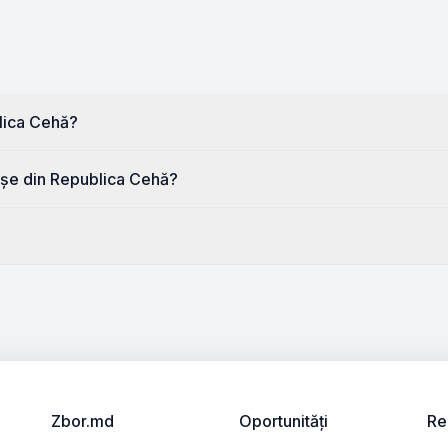
lica Cehă?
rașe din Republica Cehă?
Zbor.md
Oportunități
Re