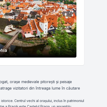
hia
ogat, orașe medievale pitorești și peisaje
rage vizitatori din întreaga lume în căutare
torice. Centrul vechi al orașului, inclus în patrimoniul
cție a Pragăi este Castelul Praga, un ansamblu