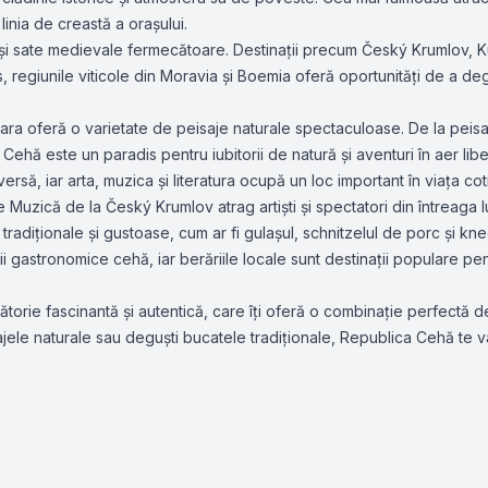
inia de creastă a orașului.
i sate medievale fermecătoare. Destinații precum Český Krumlov, Ku
lus, regiunile viticole din Moravia și Boemia oferă oportunități de a d
țara oferă o varietate de peisaje naturale spectaculoase. De la peisa
ca Cehă este un paradis pentru iubitorii de natură și aventuri în aer libe
versă, iar arta, muzica și literatura ocupă un loc important în viața c
de Muzică de la Český Krumlov atrag artiști și spectatori din întreaga 
radiționale și gustoase, cum ar fi gulașul, schnitzelul de porc și kne
 gastronomice cehă, iar berăriile locale sunt destinații populare pe
orie fascinantă și autentică, care îți oferă o combinație perfectă de 
ele naturale sau deguști bucatele tradiționale, Republica Cehă te va