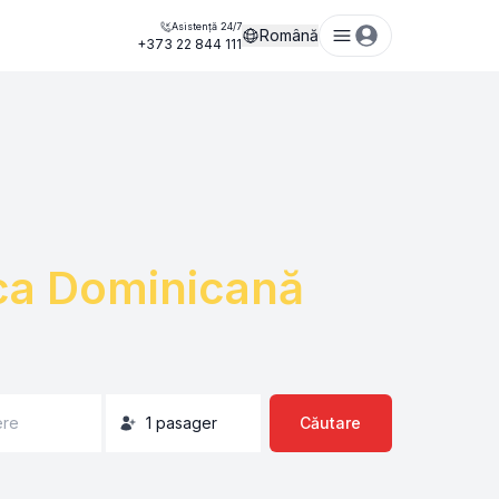
Asistență 24/7
Română
+373 22 844 111
ca Dominicană
ere
1
pasager
Căutare