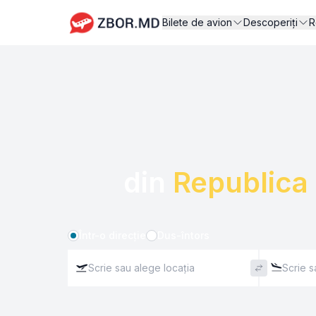
Bilete de avion
Descoperiți
R
din 
Republica
Într-o direcție
Dus-întors