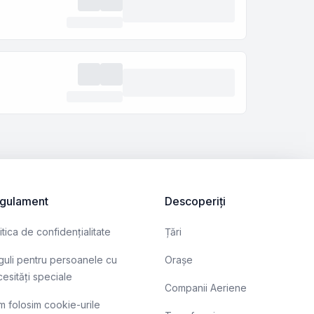
gulament
Descoperiți
itica de confidențialitate
Țări
uli pentru persoanele cu
Orașe
esități speciale
Companii Aeriene
 folosim cookie-urile