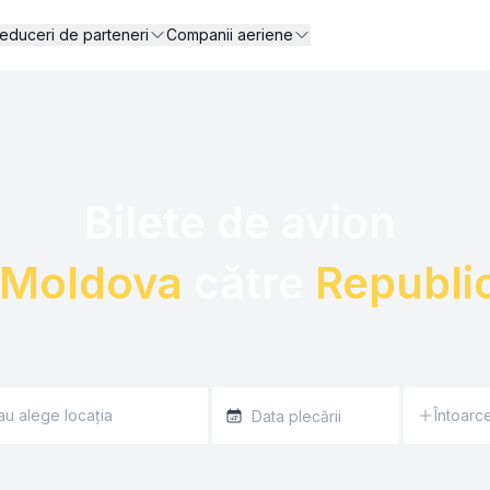
educeri de parteneri
Companii aeriene
Bilete de avion 

 Moldova
 către 
Republi
Întoarc