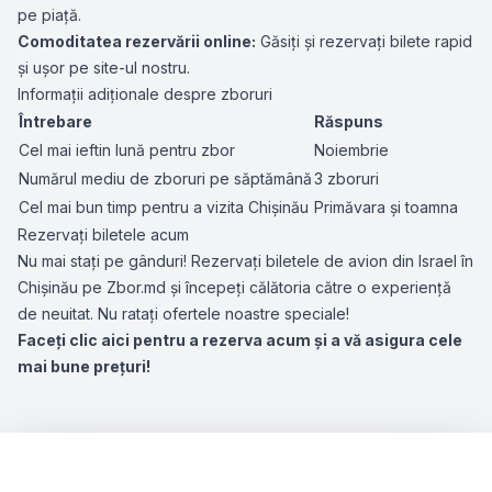
pe piață.
Comoditatea rezervării online:
Găsiți și rezervați bilete rapid
și ușor pe site-ul nostru.
Informații adiționale despre zboruri
Întrebare
Răspuns
Cel mai ieftin lună pentru zbor
Noiembrie
Numărul mediu de zboruri pe săptămână
3 zboruri
Cel mai bun timp pentru a vizita Chișinău
Primăvara și toamna
Rezervați biletele acum
Nu mai stați pe gânduri! Rezervați biletele de avion din Israel în
Chișinău pe Zbor.md și începeți călătoria către o experiență
de neuitat. Nu ratați ofertele noastre speciale!
Faceți clic aici pentru a rezerva acum și a vă asigura cele
mai bune prețuri!