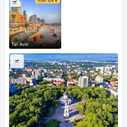
from
104
€
Tel Aviv