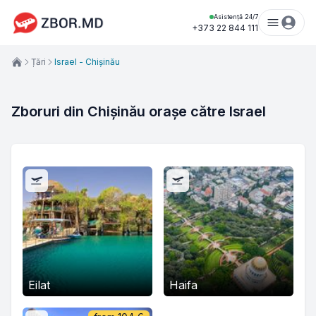
Asistență 24/7
+373 22 844 111
Țări
Israel - Chișinău
Zboruri din Chișinău orașe către Israel
Eilat
Haifa