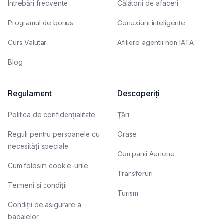
Întrebări frecvente
Călătorii de afaceri
Programul de bonus
Conexiuni inteligente
Curs Valutar
Afiliere agentii non IATA
Blog
Regulament
Descoperiți
Politica de confidențialitate
Țări
Reguli pentru persoanele cu
Orașe
necesități speciale
Companii Aeriene
Cum folosim cookie-urile
Transferuri
Termeni și condiții
Turism
Condiții de asigurare a
bagajelor