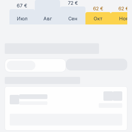
72
€
67
€
62
€
62
€
Июл
Авг
Сен
Окт
Ноя