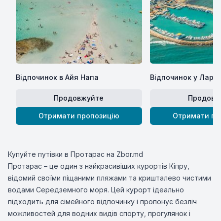
Відпочинок в Айя Напа
Відпочинок у Ларна
Продовжуйте
Продовж
Отримати пропозицію
Отримати пр
Купуйте путівки в Протарас на Zbor.md
Протарас – це один з найкрасивіших курортів Кіпру,
відомий своїми піщаними пляжами та кришталево чистими
водами Середземного моря. Цей курорт ідеально
підходить для сімейного відпочинку і пропонує безліч
можливостей для водних видів спорту, прогулянок і