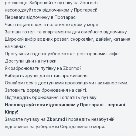
релаксації. Забронюйте путівку на Zbor.md і
насолоджуйтеся відпочинком у Протарасі!
Переваги відпочинку в Протарасі
Чисті піщані пляжі з пологим входом у море
Затишні готелі та апартаменти для сімейного відпочинку
Широкий вибір водних розваг: сноркелінг, дайвінг, катання
на човнах
Прогулянки вздовж узбережжя з ресторанами і кафе
Доступні ціни на путівки
Як забронювати путівку на Zbor.md?
Виберіть зручні дати і тип проживання.
Ознайомтеся з доступними пропозиціями і активностями.
Заповніть форму бронювання на сайті.
Підтвердіть бронювання і оплатіть путівку.
Насолоджуйтеся відпочинком у Протарасі – перлині
Кіпру!
Замовте путівку на
Zbor.md
і проведіть незабутній
відпочинок на узбережжі Середземного моря.