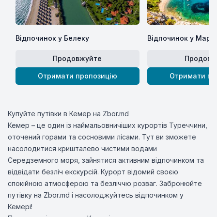
Відпочинок у Белеку
Відпочинок у Марм
Продовжуйте
Продовж
Отримати пропозицію
Отримати пр
Купуйте путівки в Кемер на Zbor.md
Кемер – це один із наймальовничіших курортів Туреччини,
оточений горами та сосновими лісами. Тут ви зможете
насолодитися кришталево чистими водами
Середземного моря, зайнятися активним відпочинком та
відвідати безліч екскурсій. Курорт відомий своєю
спокійною атмосферою та безліччю розваг. Забронюйте
путівку на Zbor.md і насолоджуйтесь відпочинком у
Кемері!