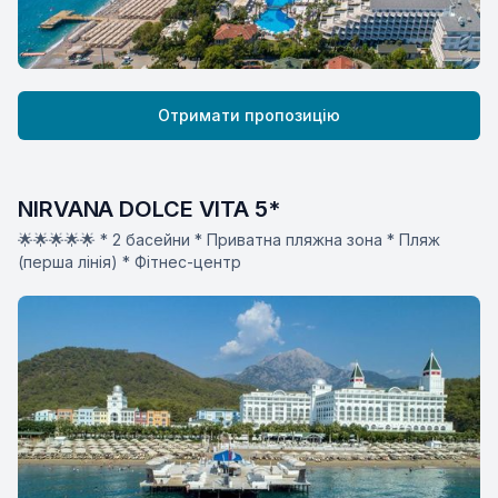
Отримати пропозицію
NIRVANA DOLCE VITA 5*
🌟🌟🌟🌟🌟 * 2 басейни * Приватна пляжна зона * Пляж
(перша лінія) * Фітнес-центр