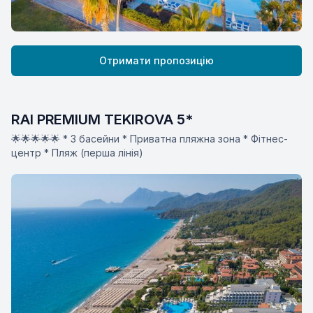
Отримати пропозицію
RAI PREMIUM TEKIROVA 5*
🌟🌟🌟🌟🌟 * 3 басейни * Приватна пляжна зона * Фітнес-
центр * Пляж (перша лінія)