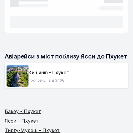
Авіарейси з міст поблизу Ясси до Пхукет
Кишинів - Пхукет
пропозиції від 346€
Бакеу - Пхукет
Ясси - Пхукет
Тиргу-Муреш - Пхукет