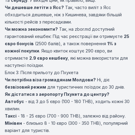
та
середу
. У вихідні ціни, як правило, вищі.
Чи дешевше летіти з Ясс?
Так, часто виліт з Ясс
обходиться дешевше, ніж з Кишинева, завдяки більшій
кількості рейсів з пересадками.
Чи можна зекономити?
Так, на zbor.md доступний
гарантований кешбек: Під час реєстрації ви отримуєте
25
євро бонусів
(2500 балів), а також повернення
1% з
кожної покупки
. Якщо квиток коштує 290 євро, ви
отримаєте
2.9 євро кешбеку
, які можна використати для
наступної поїздки.
Блок 3: Після прильоту до Пхукета
Чи потрібна віза громадянам Молдови?
Ні, діє
безвізовий режим
для туристичних поїздок до 30 днів.
Як дістатися з аеропорту Пхукета до центру?
Автобус
- від 3 до 5 євро (100 - 180 THB), ходить кожні 30
хвилин.
Таксі
- 18 - 25 євро (700 - 900 THB), залежно від району.
Мінівен
- близько 8 - 10 євро (300 - 350 THB), популярний
варіант для туристів.