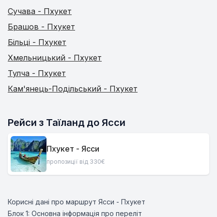
Сучава - Пхукет
Брашов - Пхукет
Більці - Пхукет
Хмельницький - Пхукет
Тулча - Пхукет
Кам'янець-Подільський - Пхукет
Рейси з Таїланд до Ясси
Пхукет - Ясси
пропозиції від 330€
Корисні дані про маршрут Ясси - Пхукет
Блок 1: Основна інформація про переліт