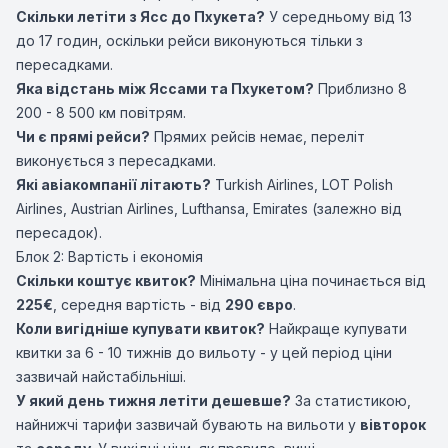
Скільки летіти з Ясс до Пхукета?
У середньому від 13
до 17 годин, оскільки рейси виконуються тільки з
пересадками.
Яка відстань між Яссами та Пхукетом?
Приблизно 8
200 - 8 500 км повітрям.
Чи є прямі рейси?
Прямих рейсів немає, переліт
виконується з пересадками.
Які авіакомпанії літають?
Turkish Airlines
,
LOT Polish
Airlines
,
Austrian Airlines
,
Lufthansa
,
Emirates
(залежно від
пересадок).
Блок 2: Вартість і економія
Скільки коштує квиток?
Мінімальна ціна починається від
225€
, середня вартість - від
290 євро
.
Коли вигідніше купувати квиток?
Найкраще купувати
квитки за 6 - 10 тижнів до вильоту - у цей період ціни
зазвичай найстабільніші.
У який день тижня летіти дешевше?
За статистикою,
найнижчі тарифи зазвичай бувають на вильоти у
вівторок