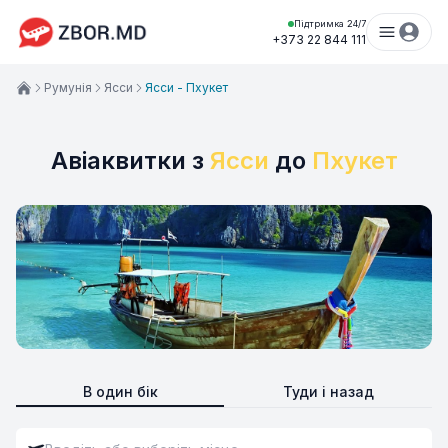
Підтримка 24/7
+373 22 844 111
Румунія
Ясси
Ясси - Пхукет
Авіаквитки з
Ясси
до
Пхукет
В один бік
Туди і назад