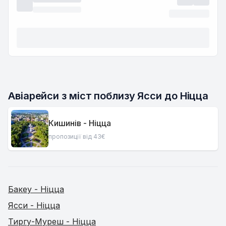
Авіарейси з міст поблизу Ясси до Ніцца
Кишинів - Ніцца
пропозиції від 43€
Бакеу - Ніцца
Ясси - Ніцца
Тиргу-Муреш - Ніцца