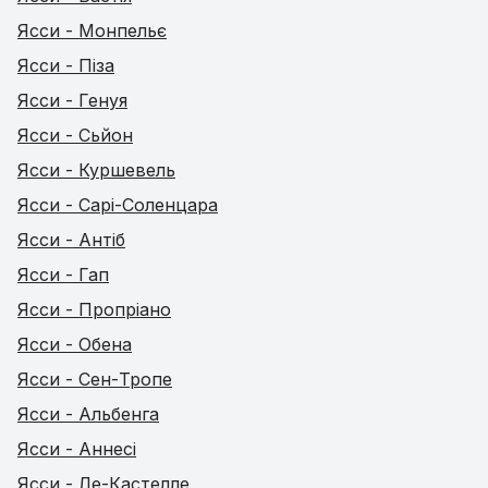
Ясси - Монпельє
Ясси - Піза
Ясси - Генуя
Ясси - Сьйон
Ясси - Куршевель
Ясси - Сарі-Соленцара
Ясси - Антіб
Ясси - Гап
Ясси - Пропріано
Ясси - Обена
Ясси - Сен-Тропе
Ясси - Альбенга
Ясси - Аннесі
Ясси - Ле-Кастелле