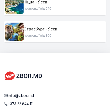
Ніцца - Ясси
пропозиції від 64€
Страсбург - Ясси
пропозиції від 80€
info@zbor.md
+373 22 844 111