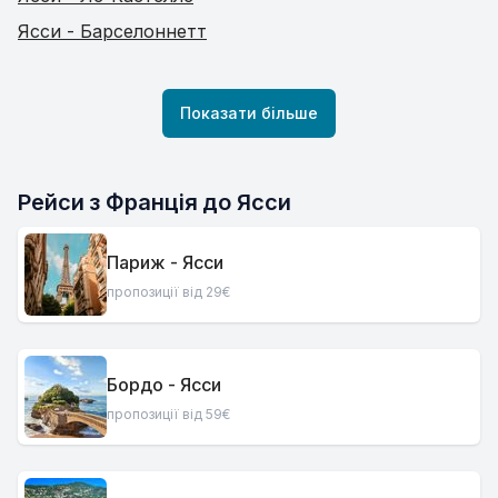
Ясси - Барселоннетт
Показати більше
Рейси з Франція до Ясси
Париж - Ясси
пропозиції від 29€
Бордо - Ясси
пропозиції від 59€