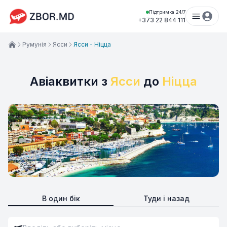
Підтримка 24/7
+373 22 844 111
Румунія
Ясси
Ясси - Ніцца
Авіаквитки з
Ясси
до
Ніцца
В один бік
Туди і назад