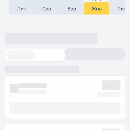
Лип
Сер
Вер
Жов
Лис