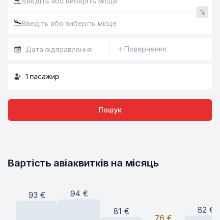
Повернення
1
пасажир
Пошук
Вартість авіаквитків на місяць
94
€
93
€
82
€
81
€
76
€