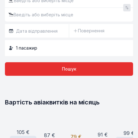
Повернення
1
пасажир
Пошук
Вартість авіаквитків на місяць
105
€
99
€
91
€
87
€
79
€