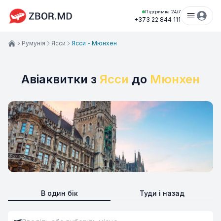
Підтримка 24/7
+373 22 844 111
Румунія
Ясси
Ясси - Мюнхен
Авіаквитки з
Ясси
до
Мюнхен
В один бік
Туди і назад