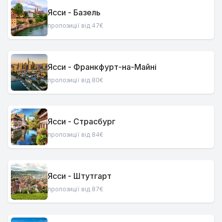
Ясси - Базель
пропозиції від 47€
Ясси - Франкфурт-на-Майні
пропозиції від 80€
Ясси - Страсбург
пропозиції від 84€
Ясси - Штутгарт
пропозиції від 87€