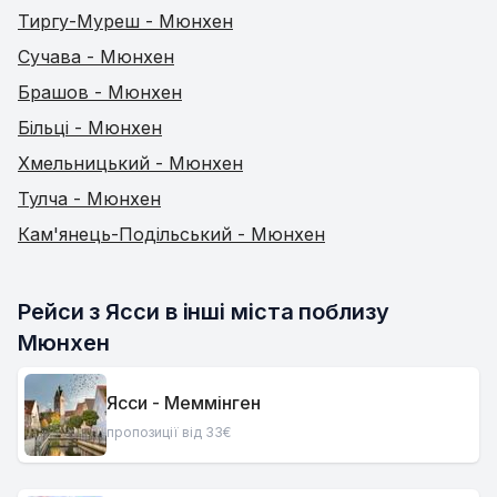
Тиргу-Муреш - Мюнхен
Сучава - Мюнхен
Брашов - Мюнхен
Більці - Мюнхен
Хмельницький - Мюнхен
Тулча - Мюнхен
Кам'янець-Подільський - Мюнхен
Рейси з Ясси в інші міста поблизу 
Мюнхен
Ясси - Меммінген
пропозиції від 33€