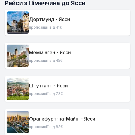
Рейси з Німеччина до Ясси
Дортмунд - Ясси
пропозиції від 41€
Меммінген - Ясси
пропозиції від 45€
Штутгарт - Ясси
пропозиції від 73€
Франкфурт-на-Майні - Ясси
пропозиції від 83€