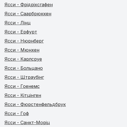
Ясси - Фрідріхсгафен
Ясси - Саарбрюккен
Ясси - Лінц
Ясси - Ерфурт
Ясси - Нюрнберг
Ясси - Мюнхен
Ясси - Карлсруе
Ясси - Больцано
Ясси - Штраубінг
Ясси - Гоенемс
Ясси - Кітцінген
Ясси - Фюрстенфельдбрук
Ясси - Гоф
Ясси - Санкт-Моріц