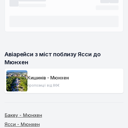
Авіарейси з міст поблизу Ясси до 
Мюнхен
Кишинів - Мюнхен
пропозиції від 86€
Бакеу - Мюнхен
Ясси - Мюнхен