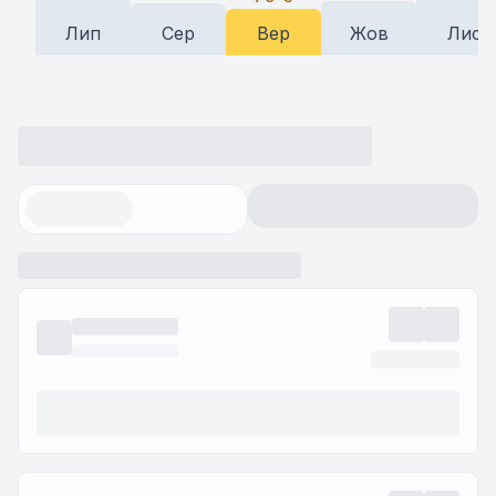
Лип
Сер
Вер
Жов
Лис