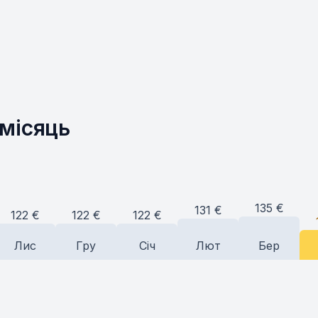
 місяць
135
€
131
€
122
€
122
€
122
€
Лис
Гру
Січ
Лют
Бер