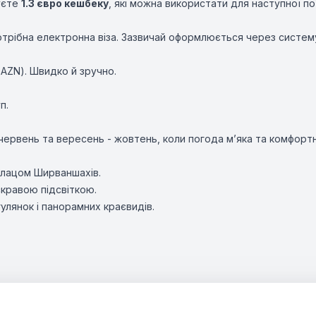
уєте
1.3 євро кешбеку
, які можна використати для наступної по
отрібна електронна віза. Зазвичай оформлюється через систему 
0 AZN). Швидко й зручно.
п.
 червень та вересень - жовтень, коли погода м’яка та комфортн
Палацом Ширваншахів.
скравою підсвіткою.
улянок і панорамних краєвидів.