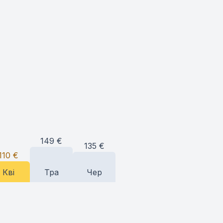
149
€
135
€
110
€
Кві
Тра
Чер