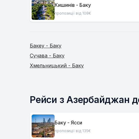
Кишинів - Баку
пропозиції від 108€
Бакеу - Баку
Сучава - Баку
Хмельницький - Баку
Рейси з Азербайджан д
Баку - Ясси
пропозиції від 135€