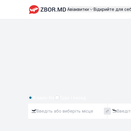
Авіаквитки
Відкрийте для се
В один бік
Туди і назад