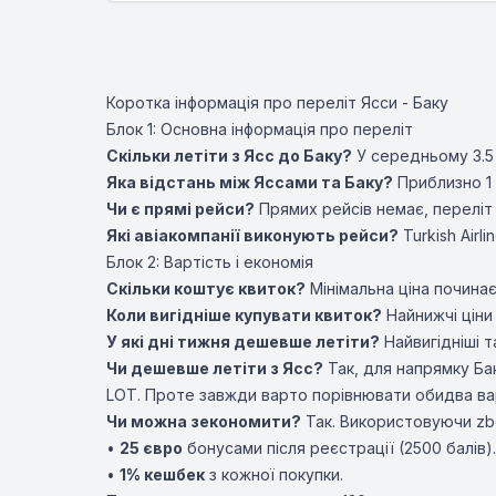
Коротка інформація про переліт Ясси - Баку
Блок 1: Основна інформація про переліт
Скільки летіти з Ясс до Баку?
У середньому 3.5 
Яка відстань між Яссами та Баку?
Приблизно 1 
Чи є прямі рейси?
Прямих рейсів немає, переліт
Які авіакомпанії виконують рейси?
Turkish Airli
Блок 2: Вартість і економія
Скільки коштує квиток?
Мінімальна ціна почина
Коли вигідніше купувати квиток?
Найнижчі ціни 
У які дні тижня дешевше летіти?
Найвигідніші 
Чи дешевше летіти з Ясс?
Так, для напрямку Бак
LOT. Проте завжди варто порівнювати обидва ва
Чи можна зекономити?
Так. Використовуючи zbo
•
25 євро
бонусами після реєстрації (2500 балів).
•
1% кешбек
з кожної покупки.