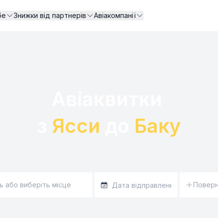
бе
Знижки від партнерів
Авіакомпанії
Авіаквитки 

з 
Ясси
 до 
Баку
Повер