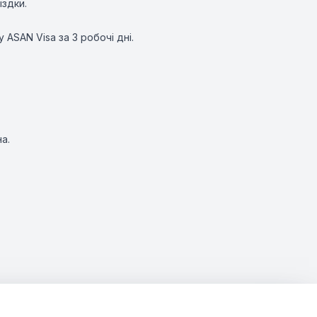
їздки.
ASAN Visa за 3 робочі дні.
а.