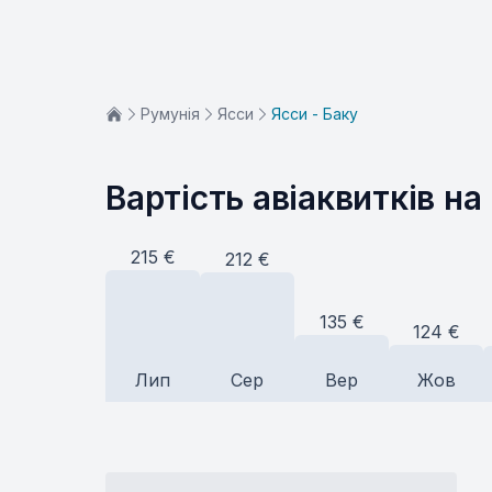
Румунія
Ясси
Ясси - Баку
Вартість авіаквитків на
215
€
212
€
135
€
124
€
Лип
Сер
Вер
Жов