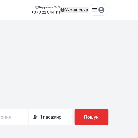
Підтримка 24/7
Українська
+373 22 844 111
нення
1
пасажир
Пошук