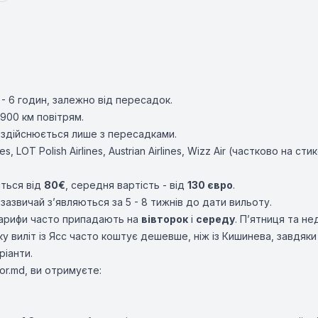
- 6 годин, залежно від пересадок.
900 км повітрям.
 здійснюється лише з пересадками.
nes
,
LOT Polish Airlines
,
Austrian Airlines
,
Wizz Air
(частково на стик
ється від
80€
, середня вартість - від
130 євро
.
зазвичай з’являються за 5 - 8 тижнів до дати вильоту.
тарифи часто припадають на
вівторок
і
середу
. П’ятниця та не
у виліт із Ясс часто коштує дешевше, ніж із Кишинева, завдяки 
ріанти.
r.md, ви отримуєте: