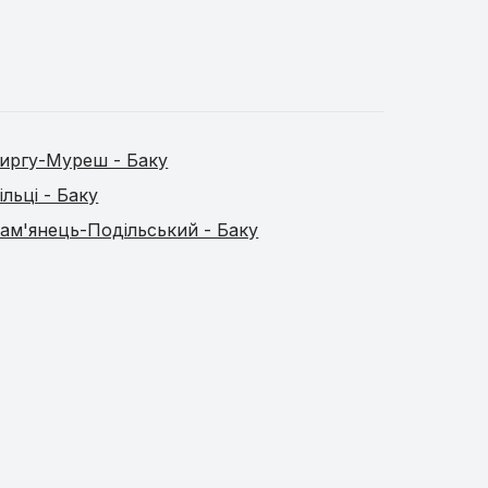
иргу-Муреш - Баку
ільці - Баку
ам'янець-Подільський - Баку