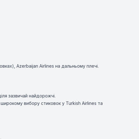
овках),
Azerbaijan Airlines
на дальньому плечі.
діля зазвичай найдорожчі.
широкому вибору стиковок у Turkish Airlines та