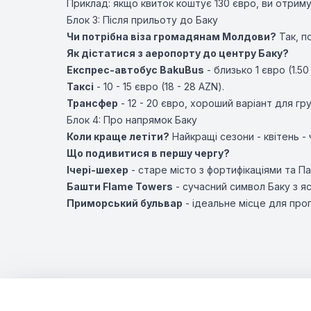
Приклад: якщо квиток коштує 130 євро, ви отрим
Блок 3: Після прильоту до Баку
Чи потрібна віза громадянам Молдови?
Так, п
Як дістатися з аеропорту до центру Баку?
Експрес-автобус BakuBus
- близько 1 євро (1.5
Таксі
- 10 - 15 євро (18 - 28 AZN).
Трансфер
- 12 - 20 євро, хороший варіант для гру
Блок 4: Про напрямок Баку
Коли краще летіти?
Найкращі сезони - квітень -
Що подивитися в першу чергу?
Ічері-шехер
- старе місто з фортифікаціями та 
Башти Flame Towers
- сучасний символ Баку з я
Приморський бульвар
- ідеальне місце для прог