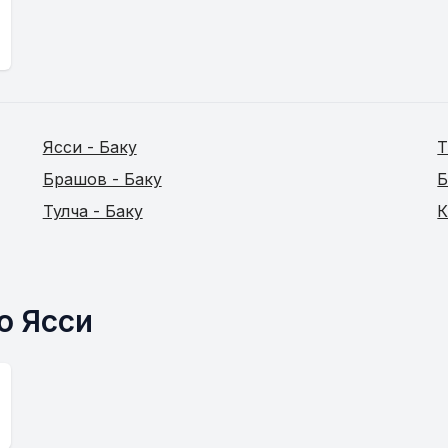
Ясси - Баку
Т
Брашов - Баку
Б
Тулча - Баку
К
о Ясси