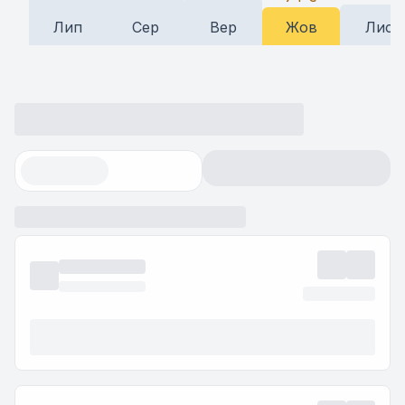
Лип
Сер
Вер
Жов
Лис