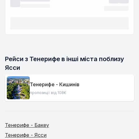
Рейси з Тенерифе в інші міста поблизу 
Ясси
Тенерифе - Кишинів
пропозиції від 108€
Тенерифе - Бакеу
Тенерифе - Ясси