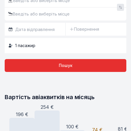
Повернення
1
пасажир
Пошук
Вартість авіаквитків на місяць
254
€
196
€
100
€
81
€
74
€