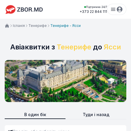
Підтримка 24/7
+373 22 844 111
Іспанія
Тенерифе
Тенерифе - Ясси
Авіаквитки з
Тенерифе
до
Ясси
В один бік
Туди і назад