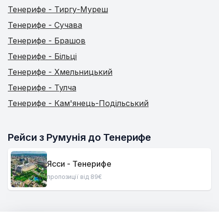
Тенерифе - Тиргу-Муреш
Тенерифе - Сучава
Тенерифе - Брашов
Тенерифе - Більці
Тенерифе - Хмельницький
Тенерифе - Тулча
Тенерифе - Кам'янець-Подільський
Рейси з Румунія до Тенерифе
Ясси - Тенерифе
пропозиції від 89€