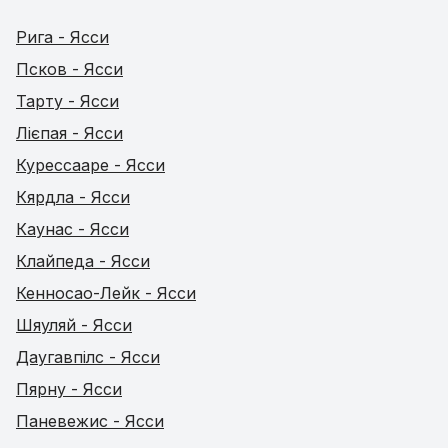
Рига - Ясси
Псков - Ясси
Тарту - Ясси
Лієпая - Ясси
Курессааре - Ясси
Кярдла - Ясси
Каунас - Ясси
Клайпеда - Ясси
Кенносао-Лейк - Ясси
Шяуляй - Ясси
Даугавпілс - Ясси
Пярну - Ясси
Паневежис - Ясси