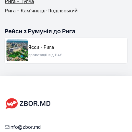
Рига - Тулча
Рига - Кам'янець-Подільський
Рейси з Румунія до Рига
Ясси - Рига
пропозиції від 114€
info@zbor.md