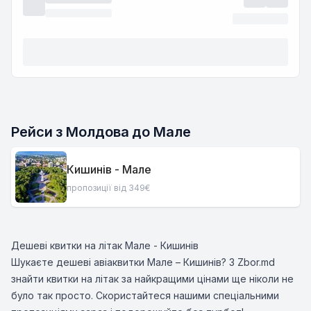
Рейси з Молдова до Мале
Кишинів - Мале
пропозиції від 349€
Дешеві квитки на літак Мале - Кишинів
Шукаєте дешеві авіаквитки Мале – Кишинів? З Zbor.md
знайти квитки на літак за найкращими цінами ще ніколи не
було так просто. Скористайтеся нашими спеціальними