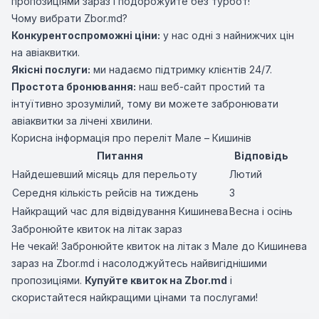
пропозиціями зараз і подорожуйте без турбот!
Чому вибрати Zbor.md?
Конкурентоспроможні ціни:
у нас одні з найнижчих цін
на авіаквитки.
Якісні послуги:
ми надаємо підтримку клієнтів 24/7.
Простота бронювання:
наш веб-сайт простий та
інтуїтивно зрозумілий, тому ви можете забронювати
авіаквитки за лічені хвилини.
Корисна інформація про переліт Мале – Кишинів
Питання
Відповідь
Найдешевший місяць для перельоту
Лютий
Середня кількість рейсів на тиждень
3
Найкращий час для відвідування Кишинева
Весна і осінь
Забронюйте квиток на літак зараз
Не чекай! Забронюйте квиток на літак з Мале до Кишинева
зараз на Zbor.md і насолоджуйтесь найвигіднішими
пропозиціями.
Купуйте квиток на Zbor.md
і
скористайтеся найкращими цінами та послугами!