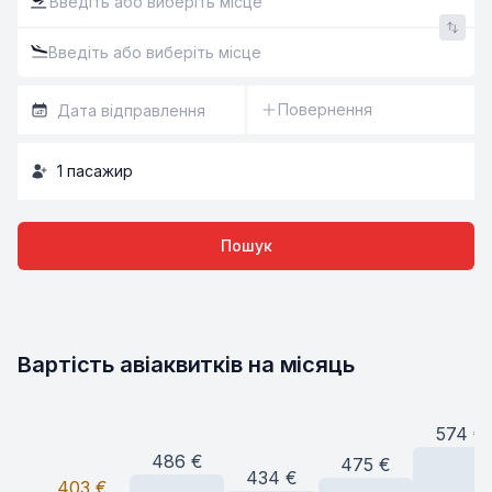
Повернення
1
пасажир
Пошук
Вартість авіаквитків на місяць
574
€
486
€
475
€
434
€
403
€