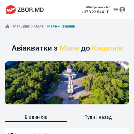
Підтримка 24/7
+373 22 844 111
Мальдіви
Мале
Мале - Кишинів
Авіаквитки з
Мале
до
Кишинів
В один бік
Туди і назад