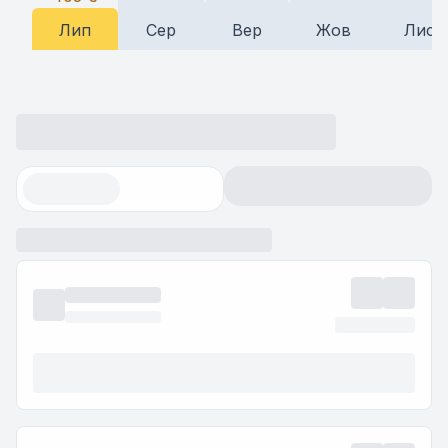
Лип
Сер
Вер
Жов
Лис