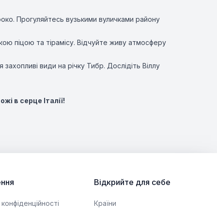
роко. Прогуляйтесь вузькими вуличками району
кою піцою та тірамісу. Відчуйте живу атмосферу
захопливі види на річку Тибр. Дослідіть Віллу
жі в серце Італії!
ння
Відкрийте для себе
 конфіденційності
Країни