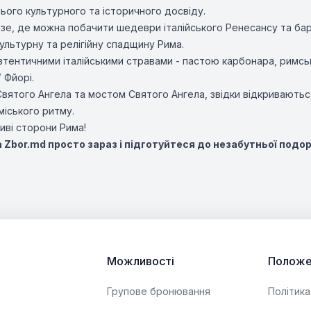
нього культурного та історичного досвіду.
зе, де можна побачити шедеври італійського Ренесансу та ба
ультурну та релігійну спадщину Рима.
автентичними італійськими стравами - пастою карбонара, римсь
 Фйорі.
Святого Ангела та мостом Святого Ангела, звідки відкриваються 
міського ритму.
иві сторони Рима!
Zbor.md просто зараз і підготуйтеся до незабутньої подоро
Можливості
Положе
Групове бронювання
Політика