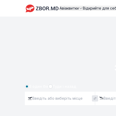
Авіаквитки
Відкрийте для се
В один бік
Туди і назад