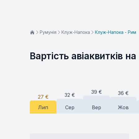
Румунія
Клуж-Напока
Клуж-Напока - Рим
Вартість авіаквитків на
39
€
36
€
32
€
27
€
Лип
Сер
Вер
Жов