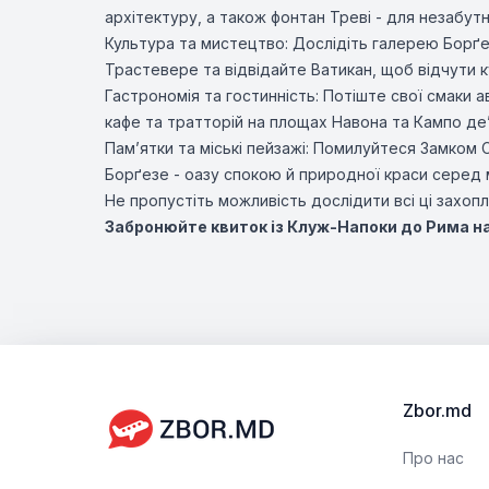
архітектуру, а також фонтан Треві - для незабут
Культура та мистецтво: Дослідіть галерею Борґе
Трастевере та відвідайте Ватикан, щоб відчути к
Гастрономія та гостинність: Потіште свої смаки 
кафе та тратторій на площах Навона та Кампо де’
Пам’ятки та міські пейзажі: Помилуйтеся Замком 
Борґезе - оазу спокою й природної краси серед 
Не пропустіть можливість дослідити всі ці захопл
Забронюйте квиток із Клуж-Напоки до Рима на 
Zbor.md
Про нас