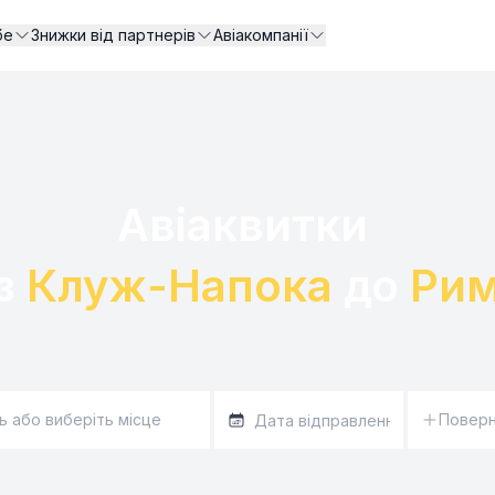
бе
Знижки від партнерів
Авіакомпанії
Авіаквитки 

з 
Клуж-Напока
 до 
Ри
Повер