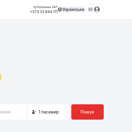
Підтримка 24/7
Українська
+373 22 844 111
м
нення
1
пасажир
Пошук