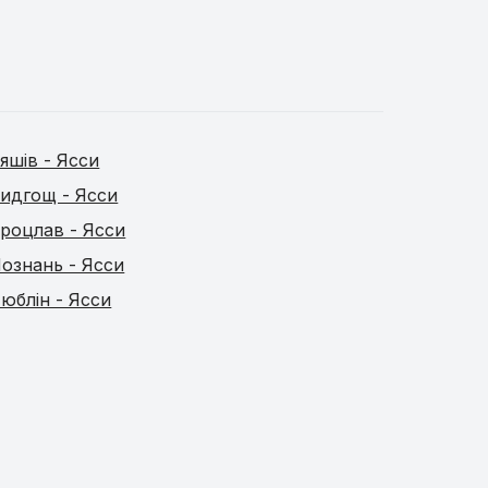
яшів - Ясси
идгощ - Ясси
роцлав - Ясси
ознань - Ясси
юблін - Ясси