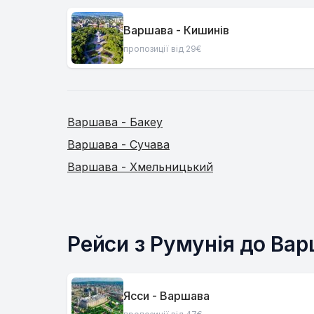
Варшава - Кишинів
пропозиції від 29€
Варшава - Бакеу
Варшава - Сучава
Варшава - Хмельницький
Рейси з Румунія до Ва
Ясси - Варшава