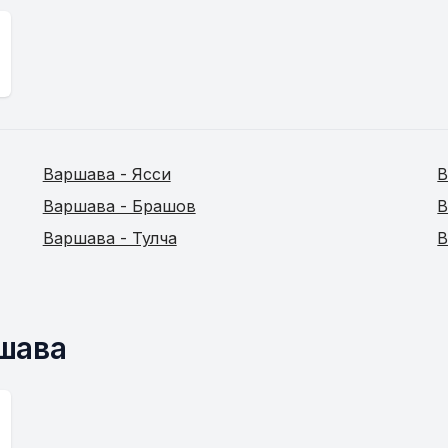
Варшава - Ясси
В
Варшава - Брашов
В
Варшава - Тулча
В
ршава