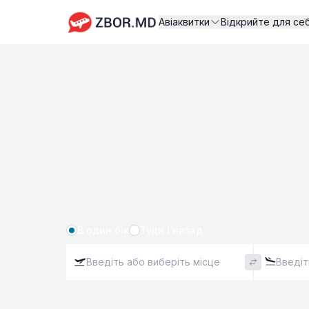
Авіаквитки
Відкрийте для се
В один бік
Туди і назад