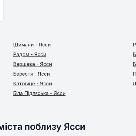
Шимани - Ясси
Р
Радом - Ясси
Б
Варшава - Ясси
В
Берестя - Ясси
П
Катовіце - Ясси
Л
Біла Підляська - Ясси
 міста поблизу Ясси