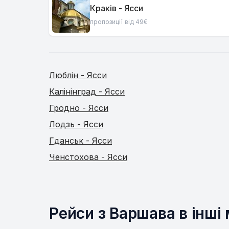
Краків - Ясси
пропозиції від 49€
Люблін - Ясси
Калінінград - Ясси
Гродно - Ясси
Лодзь - Ясси
Гданськ - Ясси
Ченстохова - Ясси
Рейси з Варшава в інші