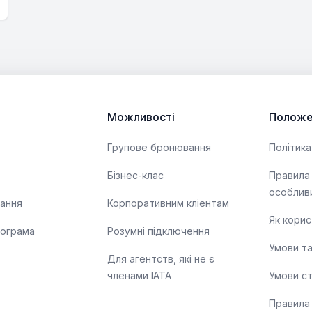
Можливості
Положе
Групове бронювання
Політика
Бізнес-клас
Правила
особлив
тання
Корпоративним кліентам
Як корис
рограма
Розумні підключення
Умови т
Для агентств, які не є
членами IATA
Умови с
Правила 