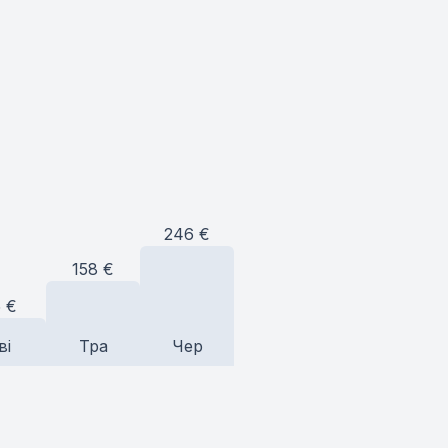
246
€
158
€
5
€
ві
Тра
Чер