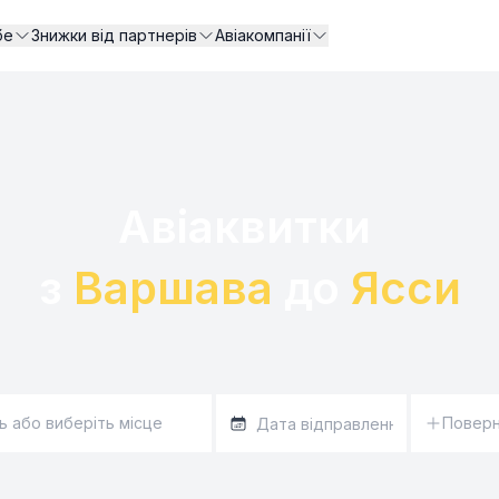
бе
Знижки від партнерів
Авіакомпанії
Авіаквитки 

з 
Варшава
 до 
Ясси
Повер