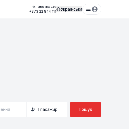
Підтримка 24/7
Українська
+373 22 844 111
нення
1
пасажир
Пошук