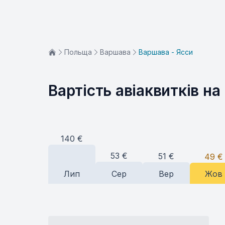
Польща
Варшава
Варшава - Ясси
Вартість авіаквитків на
140
€
53
€
51
€
49
€
Лип
Сер
Вер
Жов