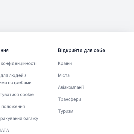
ння
Відкрийте для себе
 конфіденційності
Країни
 для людей з
Міста
ими потребами
Авіакомпанії
туватися cookie
Трансфери
а положення
Туризм
трахування багажу
ІАТА