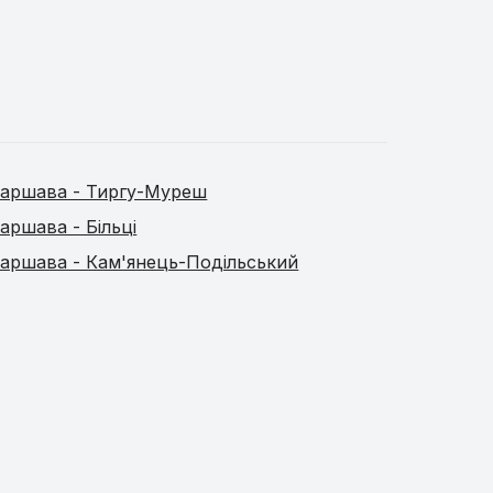
аршава - Тиргу-Муреш
аршава - Більці
аршава - Кам'янець-Подільський