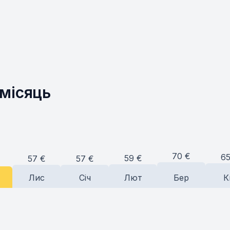
 місяць
70
€
6
59
€
57
€
57
€
Лис
Січ
Лют
Бер
К