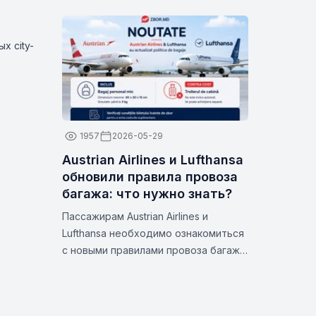
сторону. Летает по четвергам и
воскресеньям. Проверьте даты на
Zbor.md
х city-
1957
2026-05-29
Austrian Airlines и Lufthansa
обновили правила провоза
багажа: что нужно знать?
Пассажирам Austrian Airlines и
Lufthansa необходимо ознакомиться
с новыми правилами провоза багажа
для определенных тарифов.
Узнайте, что входит в стоимость,
как избежать дополнительных