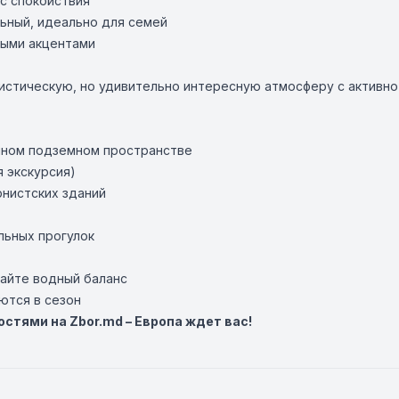
ис спокойствия
льный, идеально для семей
ными акцентами
истическую, но удивительно интересную атмосферу с активно
енном подземном пространстве
 экскурсия)
рнистских зданий
ельных прогулок
айте водный баланс
ются в сезон
остями на
Zbor.md
– Европа ждет вас!