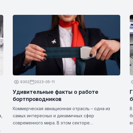
9302
2023-05-11
Удивительные факты о работе
Г
бортпроводников
Коммерческая авиационная отрасль – одна из
В
а,
самых интересных и динамичных сфер
б
современного мира. В этом секторе
в
бортпроводники (также известные как
п