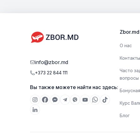
личные и дорожные предметы, такие как
документы, лекарства, гаджеты, сменную одеж
или другие предметы первой необходимости.
Размеры и вес ручной клади могут различаться в
Zbor.md
зависимости от авиакомпании.
О нас
Контакт
info@zbor.md
Часто з
+373 22 844 111
вопросы
Вы также можете найти нас здесь:
Бонусная
Курс Ва
Блог