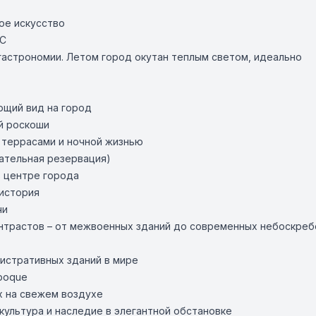
ое искусство
°C
 гастрономии. Летом город окутан теплым светом, идеально
ющий вид на город
ой роскоши
с террасами и ночной жизнью
зательная резервация)
в центре города
 история
чи
онтрастов – от межвоенных зданий до современных небоскреб
истративных зданий в мире
Époque
х на свежем воздухе
культура и наследие в элегантной обстановке