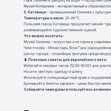
Парк Лазенки и Дворец на воде – городская оаз
Музей Коперника – интерактивный и образовате
5.
Катовице
– промышленная Силезия с культур
Температуры в июле:
25–28 °C
Польский город Катовице предлагает менее тур
развивающейся художественной сценой.
Что можно посетить:
Музей Силезии – искусство и история в соврем
Ченстохова – Монастырь Ясна Гура (однодневная
Центр города – спокойные прогулки среди моде
🧳 Полезные советы для европейского лета:
Избегайте пиковых часов (12:00–16:00) для длит
Носите светлую одежду и шляпу
Используйте солнцезащитный крем и поддержив
Бронируйте билеты заранее – цены быстро меня
Собирайте чемоданы и пользуйтесь возможн