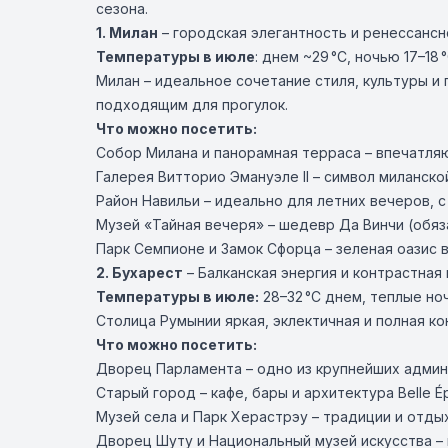
сезона.
1.
Милан
– городская элегантность и ренессансн
Температуры в июле
: днем ~29 °C, ночью 17–18 
Милан – идеальное сочетание стиля, культуры и
подходящим для прогулок.
Что можно посетить:
Собор Милана и панорамная терраса – впечатля
Галерея Витторио Эмануэле II – символ миланск
Район Навильи – идеально для летних вечеров, 
Музей «Тайная вечеря» – шедевр Да Винчи (обя
Парк Семпионе и Замок Сфорца – зеленая оазис 
2.
Бухарест
– Балканская энергия и контрастная
Температуры в июле:
28–32 °C днем, теплые но
Столица Румынии яркая, эклектичная и полная к
Что можно посетить:
Дворец Парламента – одно из крупнейших админ
Старый город – кафе, бары и архитектура Belle 
Музей села и Парк Херастрэу – традиции и отды
Дворец Шуту и Национальный музей искусства – 