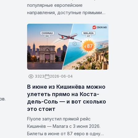
популярные европейские
направления, доступные прямыми
рейсами из Кишинёва. Благодаря
выгодным тарифам, доступным в
июле, сейчас идеальное время
спланировать следующую поездку и
открыть для себя одни из самых
популярных городов Европы.
3323
2026-06-04
В июне из Кишинёва можно
улететь прямо на Коста-
ов.
дель-Соль — и вот сколько
это стоит
Flyone запустил прямой рейс
Кишинёв — Малага с 3 июня 2026.
Билеты в июне от 87 евро в одну