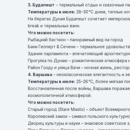
3.
Будапешт
– термальный отдых и сказочные п
Температуры в июле:
28–30 °C днем, теплые но
На берегах Дуная Будапешт сочетает имперское
break и термальных ванн.
Что можно посетить:
Рыбацкий бастион – панорамный вид на город
Бани Геллерт & Сечени – термальное удовольст
Здание парламента – впечатляющий архитектур
Прогулка по Дунаю – романтическая атмосфера н
Район Гозду и улица Вачи – ночная жизнь, рестор
4.
Варшава
– неоклассическая элегантность и з
Температуры в июле:
25–28 °C, более мягкая по
Восстановленная после войны, Варшава поражае
космополитичной атмосферой.
Что можно посетить:
Старый город (Stare Miasto) – объект Всемирно
Королевский замок – символ польского культурн
Дворец культуры и науки – знаковое советское 