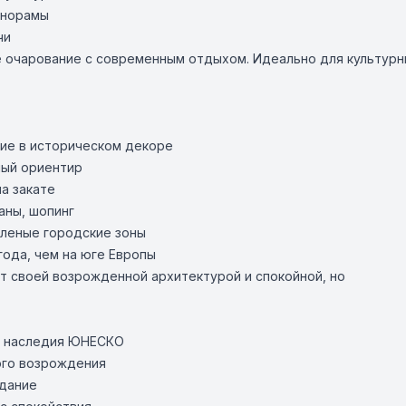
анорамы
чи
 очарование с современным отдыхом. Идеально для культурны
вие в историческом декоре
ный ориентир
а закате
аны, шопинг
еленые городские зоны
года, чем на юге Европы
т своей возрожденной архитектурой и спокойной, но
го наследия ЮНЕСКО
ого возрождения
здание