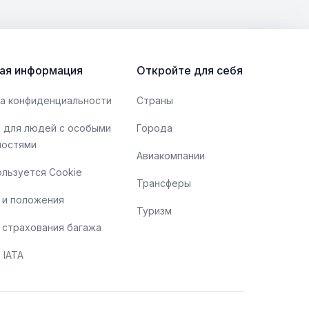
bor.md решил обратить ваше внимание на
ущественные аспекты оформления
иометрического паспорта, а также на
озможности, которые предлагает этот тип
ая информация
Откройте для себя
окумента.
а конфиденциальности
Страны
 для людей с особыми
Города
ностями
Авиакомпании
ользуется Cookie
Трансферы
 и положения
Туризм
 страхования багажа
 IATA