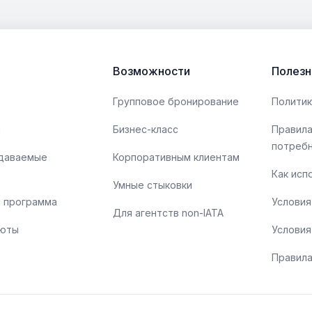
бортпроводники или бортпроводники) играют
Z
ду
важную роль в обеспечении безопасности и
с
комфорта пассажиров. Эти непревзойденные
б
профессионалы — это нечто большее, чем просто
в
Возможности
Полезн
их кажущиеся улыбки и стильная униформа. Вот
д
несколько интересных фактов о бортпроводниках:
Групповое бронирование
Политик
ы
Бизнес-класс
Правила
потреб
адаваемые
Корпоративным клиентам
Как исп
Умные стыковки
 программа
Условия
Для агентств non-IATA
люты
Условия
Правила