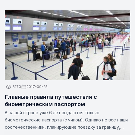
бортпроводники или бортпроводники) играют важную
роль в обеспечении безопасности и комфорта
пассажиров. Эти непревзойденные профессионалы — это
нечто большее, чем просто их кажущиеся улыбки и
стильная униформа. Вот несколько интересных фактов о
бортпроводниках:
8170
2017-09-25
Главные правила путешествия с
биометрическим паспортом
В нашей стране уже 6 лет выдаются только
биометрические паспорта (с чипом). Однако не все наши
соотечественники, планирующие поездку за границу,
знают все нюансы этой темы. Zbor.md решил обратить