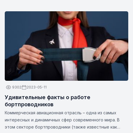
дорожные предметы, такие как документы, лекарства,
гаджеты, сменную одежду или другие предметы первой
необходимости. Размеры и вес ручной клади могут
различаться в зависимости от авиакомпании.
9302
2023-05-11
Удивительные факты о работе
бортпроводников
Коммерческая авиационная отрасль – одна из самых
интересных и динамичных сфер современного мира. В
этом секторе бортпроводники (также известные как