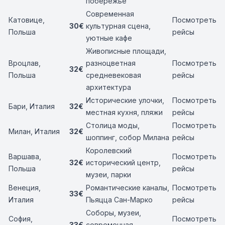
побережье
Современная
Катовице,
Посмотреть
30€
культурная сцена,
Польша
рейсы
уютные кафе
Живописные площади,
Вроцлав,
разноцветная
Посмотреть
32€
Польша
средневековая
рейсы
архитектура
Исторические улочки,
Посмотреть
Бари, Италия
32€
местная кухня, пляжи
рейсы
Столица моды,
Посмотреть
Милан, Италия
32€
шоппинг, собор Милана
рейсы
Королевский
Варшава,
Посмотреть
32€
исторический центр,
Польша
рейсы
музеи, парки
Венеция,
Романтические каналы,
Посмотреть
33€
Италия
Пьяцца Сан-Марко
рейсы
Соборы, музеи,
София,
Посмотреть
33€
современная