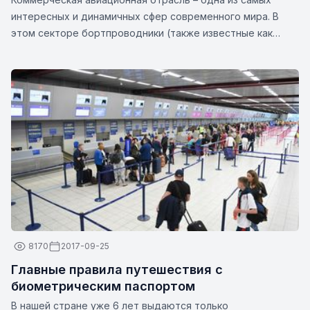
интересных и динамичных сфер современного мира. В
этом секторе бортпроводники (также известные как
бортпроводники или бортпроводники) играют важную
роль в обеспечении безопасности и комфорта
пассажиров. Эти непревзойденные профессионалы — это
нечто большее, чем просто их кажущиеся улыбки и
стильная униформа. Вот несколько интересных фактов о
бортпроводниках:
8170
2017-09-25
Главные правила путешествия с
биометрическим паспортом
В нашей стране уже 6 лет выдаются только