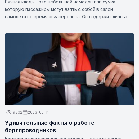
Ручная кладь – это небольшой чемодан или сумка,
которую пассажиры могут взять с собой в салон
самолета во время авиаперелета. Он содержит личные и
дорожные предметы, такие как документы, лекарства,
гаджеты, сменную одежду или другие предметы первой
необходимости. Размеры и вес ручной клади могут
различаться в зависимости от авиакомпании.
9302
2023-05-11
Удивительные факты о работе
бортпроводников
Коммерческая авиационная отрасль – одна из самых