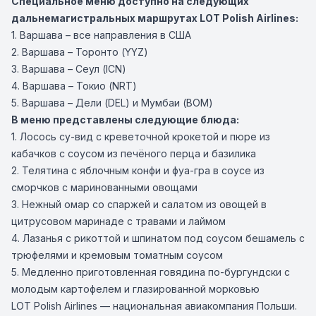
Специальное меню доступно на следующих
дальнемагистральных маршрутах LOT Polish Airlines:
1. Варшава – все направления в США
2. Варшава – Торонто (YYZ)
3. Варшава – Сеул (ICN)
4. Варшава – Токио (NRT)
5. Варшава – Дели (DEL) и Мумбаи (BOM)
В меню представлены следующие блюда:
1. Лосось су-вид с креветочной крокетой и пюре из
кабачков с соусом из печёного перца и базилика
2. Телятина с яблочным конфи и фуа-гра в соусе из
сморчков с маринованными овощами
3. Нежный омар со спаржей и салатом из овощей в
цитрусовом маринаде с травами и лаймом
4. Лазанья с рикоттой и шпинатом под соусом бешамель с
трюфелями и кремовым томатным соусом
5. Медленно приготовленная говядина по-бургундски с
молодым картофелем и глазированной морковью
LOT Polish Airlines — национальная авиакомпания Польши.