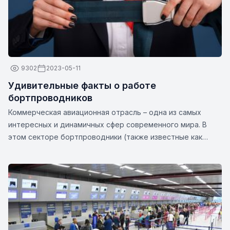
9302
2023-05-11
Удивительные факты о работе
бортпроводников
Коммерческая авиационная отрасль – одна из самых
интересных и динамичных сфер современного мира. В
этом секторе бортпроводники (также известные как
бортпроводники или бортпроводники) играют важную
роль в обеспечении безопасности и комфорта
пассажиров. Эти непревзойденные профессионалы — это
нечто большее, чем просто их кажущиеся улыбки и
стильная униформа. Вот несколько интересных фактов о
бортпроводниках: